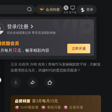
会员特惠
登录
历史
客户端
登录/注册
视频
讨论
37
同步多端观看记录 尊享高清观影体验
同龄人
简介
立即开通
12
月每月
元，畅享精彩内容
7.3分
年代
情感
王滨 任程伟 许晴 程前 | 青梅竹马童楠楠默默守候，刘解放
追逐理想去当兵，跨越时代的爱恋能否圆满？
首3月每月15元