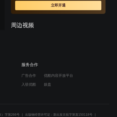
立即开通
周边视频
军事演习中，六班士兵刘解
放的精彩射击表现
02:44
服务合作
排长争论激烈，参赛名额花
落谁家？
广告合作
优酷内容开放平台
01:44
入驻优酷
娱盘
军事会议宣布炮手调整，三
连士兵备战实弹射击比赛
02:59
）字第266号
出版物经营许可证：新出发京批字第直150118号