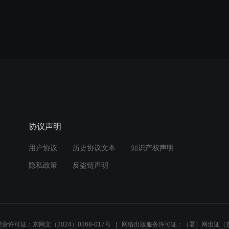
协议声明
用户协议
历史协议文本
知识产权声明
隐私政策
反盗链声明
营许可证：京网文（2024）0368-017号
网络出版服务许可证：（署）网出证（京