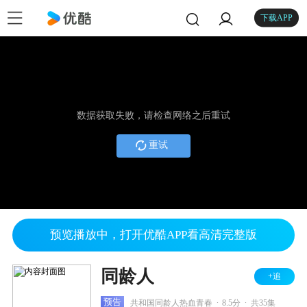
下载APP
数据获取失败，请检查网络之后重试
重试
预览播放中，打开优酷APP看高清完整版
同龄人
+追
.
.
预告
共和国同龄人热血青春
8.5分
共35集