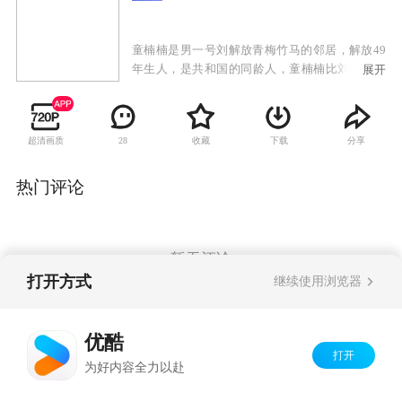
童楠楠是男一号刘解放青梅竹马的邻居，解放49
年生人，是共和国的同龄人，童楠楠比刘解放小
展开
几岁，整天跟在刘解放身后，像个小跟班，刘解
放也一直把童楠楠当成小孩儿。但殊不知在时尚
女性童楠楠的心中，早已经暗暗萌发了对刘解放
超清画质
收藏
下载
分享
28
哥哥的爱慕之情，但这时的解放心里全是“大事
儿”，为了实现理想义无反顾的去当兵了。军人也
要谈婚论嫁，童楠楠始终不忘解放，但是刘解放
热门评论
最终是否能明白童楠楠的心意，是否能选择她作
为自己的终身伴侣呢。这就要在故事里找答案
了。
暂无评论
打开方式
继续使用浏览器
Copyright©
2026
优酷 youku.com
版权所有
优酷
京ICP备06050721号-1
打开
为好内容全力以赴