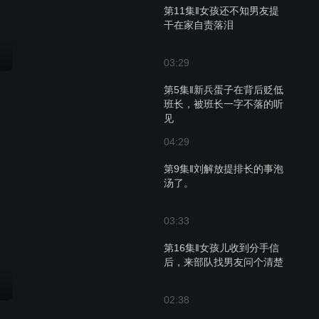
第11集‖女孩还不知男友提
干在家自责落泪
03:29
第5集‖新兵蛋子在背后贬低
班长，被班长一字不落的听
见
04:29
第9集‖刘解放提排长的事泡
汤了。
03:33
第16集‖女孩儿收到分手信
后，来部队找男友问个清楚
02:38