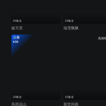
26集全
20集全
破天荒
瑞雪飘飘
豆瓣
高清
8.3分
20集全
32集全
风雨远山
新世间路