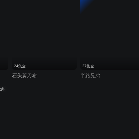
24集全
27集全
石头剪刀布
半路兄弟
经典