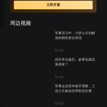
立即开通
周边视频
军事演习中，六班士兵刘解
放的精彩射击表现
02:44
排长争论激烈，参赛名额花
落谁家？
01:44
军事会议宣布炮手调整，三
连士兵备战实弹射击比赛
02:59