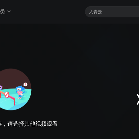
类
架，请选择其他视频观看