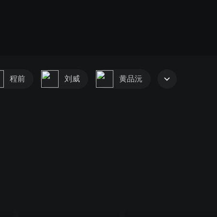
程前
刘威
黄品沅