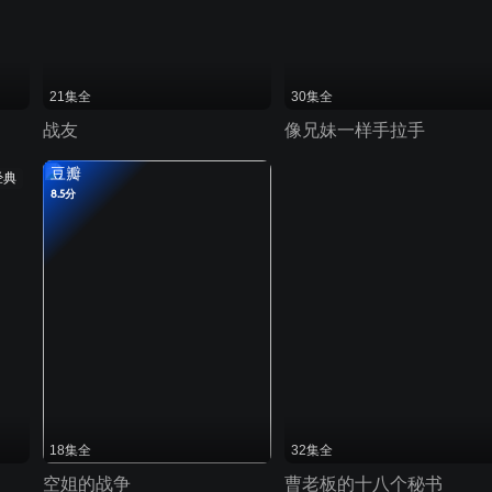
21集全
30集全
战友
像兄妹一样手拉手
豆瓣
经典
8.5分
18集全
32集全
空姐的战争
曹老板的十八个秘书