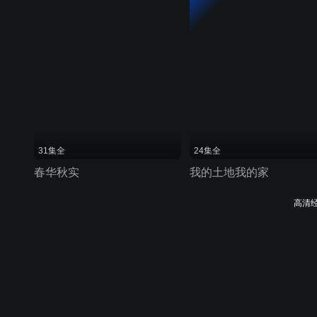
31集全
24集全
春华秋实
我的土地我的家
高清