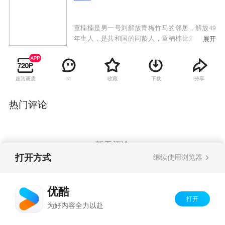
童楠楠是男一号刘解放青梅竹马的邻居，解放49
年生人，是共和国的同龄人，童楠楠比刘解放小
展开
几岁，整天跟在刘解放身后，像个小跟班，刘解
放也一直把童楠楠当成小孩儿。但殊不知在时尚
女性童楠楠的心中，早已经暗暗萌发了对刘解放
超清画质
收藏
下载
分享
31
哥哥的爱慕之情，但这时的解放心里全是“大事
儿”，为了实现理想义无反顾的去当兵了。军人也
要谈婚论嫁，童楠楠始终不忘解放，但是刘解放
热门评论
最终是否能明白童楠楠的心意，是否能选择她作
为自己的终身伴侣呢。这就要在故事里找答案
了。
暂无评论
打开方式
继续使用浏览器
Copyright©
2026
优酷 youku.com
版权所有
优酷
京ICP备06050721号-1
打开
为好内容全力以赴