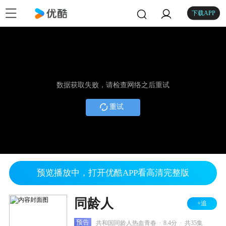
下载APP
数据获取失败，请检查网络之后重试
重试
预览播放中，打开优酷APP看高清完整版
同龄人
+追
.
.
预告
共和国同龄人热血青春
8.4分
共35集