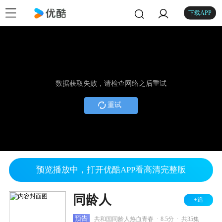
下载APP
数据获取失败，请检查网络之后重试
重试
预览播放中，打开优酷APP看高清完整版
同龄人
+追
.
.
预告
共和国同龄人热血青春
8.5分
共35集