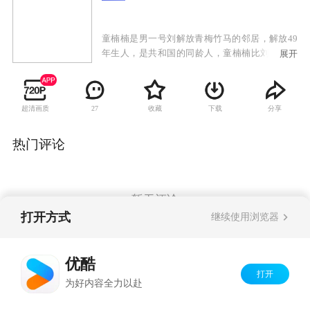
童楠楠是男一号刘解放青梅竹马的邻居，解放49
年生人，是共和国的同龄人，童楠楠比刘解放小
展开
几岁，整天跟在刘解放身后，像个小跟班，刘解
放也一直把童楠楠当成小孩儿。但殊不知在时尚
女性童楠楠的心中，早已经暗暗萌发了对刘解放
超清画质
收藏
下载
分享
27
哥哥的爱慕之情，但这时的解放心里全是“大事
儿”，为了实现理想义无反顾的去当兵了。军人也
要谈婚论嫁，童楠楠始终不忘解放，但是刘解放
热门评论
最终是否能明白童楠楠的心意，是否能选择她作
为自己的终身伴侣呢。这就要在故事里找答案
了。
暂无评论
打开方式
继续使用浏览器
Copyright©
2026
优酷 youku.com
版权所有
优酷
京ICP备06050721号-1
打开
为好内容全力以赴