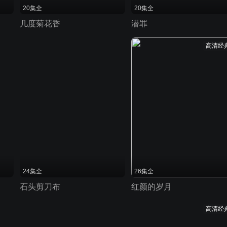
20集全
20集全
几度菊花香
潜罪
高清经
24集全
26集全
石头剪刀布
红颜的岁月
高清经