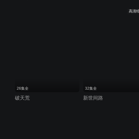
高清
26集全
32集全
破天荒
新世间路