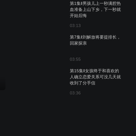
第1集‖男孩儿上一秒满腔热
血准备上山下乡，下一秒就
开始后悔
03:13
第7集‖刘解放将要提排长，
回家探亲
03:55
第15集‖女孩终于和喜欢的
人确立恋爱关系可没几天就
收到了分手信
03:36
第13集‖女孩为了鼓励自己
的同学，主动要求做他的女
朋友
03:11