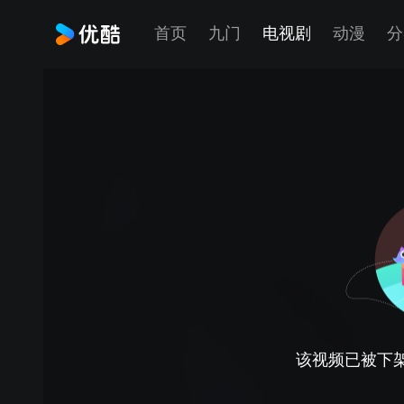
首页
九门
电视剧
动漫
分
该视频已被下