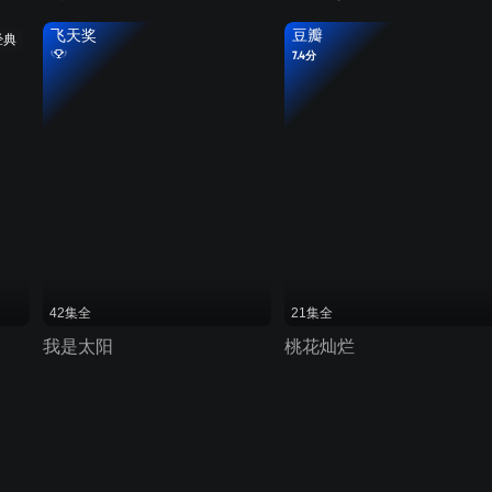
飞天奖
豆瓣
经典
7.4分
42集全
21集全
我是太阳
桃花灿烂