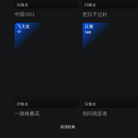
32集全
23集全
中国1921
把日子过好
飞天奖
豆瓣
7.6分
20集全
32集全
一路格桑花
别问我是谁
高清经典