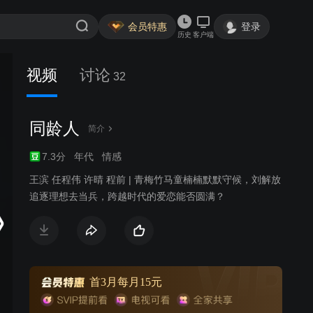
会员特惠
登录
历史
客户端
视频
讨论
32
同龄人
简介
7.3分
年代
情感
王滨 任程伟 许晴 程前 | 青梅竹马童楠楠默默守候，刘解放
追逐理想去当兵，跨越时代的爱恋能否圆满？
首3月每月15元