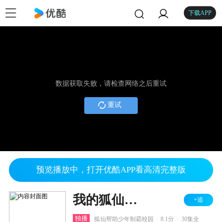
下载APP
数据获取失败，请检查网络之后重试
重试
预览播放中，打开优酷APP看高清完整版
我的狐仙老婆 第一季
+追
.
.
独播
狐仙帮助少年制霸校园
8.1分
30集全