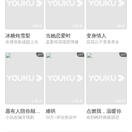
40集全
30集全
8集全
冰糖炖雪梨
当她恋爱时
变身情人
吴倩张新成甜上头
孟婆何花现世情缘
花花公子变身美女
APP
APP
APP
17集全
32集全
36集全
愿有人陪你颠沛流离
难哄
点燃我，温暖你
小说改编言情剧
50万+评论热议中
命韵峋环救赎甜恋