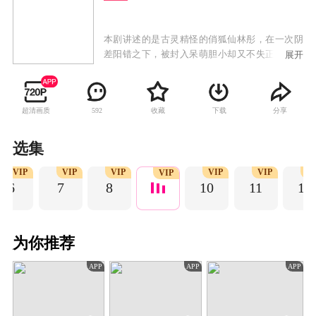
本剧讲述的是古灵精怪的俏狐仙林彤，在一次阴
差阳错之下，被封入呆萌胆小却又不失正义感的
展开
宅男刘弈的右手中，从此刘弈的人生急速逆转，
一步步成长为少年英雄，俘获各色美女，最终成
为人生赢家的故事。
超清画质
收藏
下载
分享
592
选集
VIP
VIP
VIP
VIP
VIP
VI
VIP
6
7
8
10
11
12
为你推荐
APP
APP
APP