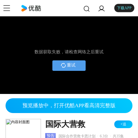
下载APP
数据获取失败，请检查网络之后重试
重试
预览播放中，打开优酷APP看高清完整版
国际大营救
+追
.
.
预告
国际合作营救卡恩计划
6.3分
共35集