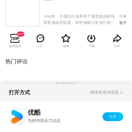
1944年，中国抗日战争到了最危急的阶段，中美
英亚洲战区联盟，将对侵略日军进行联合作战的
展开
绝地反击。美国飞虎队王牌飞行员卡恩上校身负
联合反击绝密作战计划任务，不料情报泄露，卡
恩上校的座机不幸被击落，为日军情报特工擒
超清画质
收藏
下载
分享
111
获，日军妄图从卡恩口中得到联合反击的绝密计
划，形势十万火急。飞虎队精英、国民党战士、
当地游击队接到命令一起协作营救卡恩。不同国
热门评论
籍，不同信仰的人为救卡恩走到了一起。然而同
伴离奇死亡，日军的围攻，突然出现的国民党军
官的妻子，谁是真正的间谍？由于卡恩身上藏着
破解日本生死存亡的特大机密，日本派出特工欲
暂无评论
将其带回仰光，而一个受雇于日本高层的杀手一
打开方式
继续使用浏览器
路尾随暗杀卡恩，能否成功？与此同时，关押在
监狱中的各路人马为救卡恩换取奖金走到了一
Copyright©
2026
优酷 youku.com
版权所有
起，越狱成功，未逃多远已为钱财起内讧。各色
优酷
京ICP备06050721号-1
人马齐聚云南，最后能否救出卡恩？
打开
为好内容全力以赴