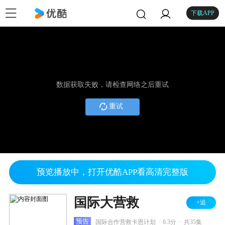
下载APP
数据获取失败，请检查网络之后重试
重试
预览播放中，打开优酷APP看高清完整版
国际大营救
+追
.
.
预告
国际合作营救卡恩计划
6.3分
共35集