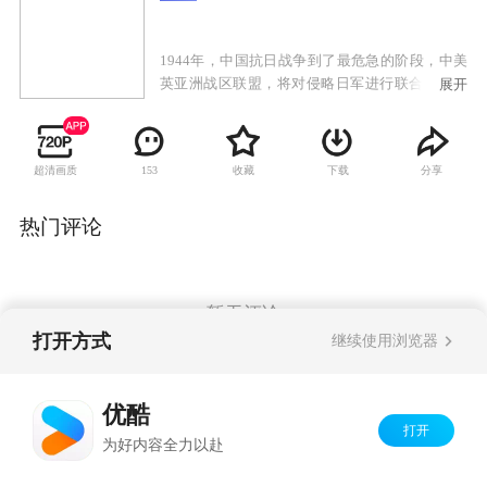
1944年，中国抗日战争到了最危急的阶段，中美
英亚洲战区联盟，将对侵略日军进行联合作战的
展开
绝地反击。美国飞虎队王牌飞行员卡恩上校身负
联合反击绝密作战计划任务，不料情报泄露，卡
恩上校的座机不幸被击落，为日军情报特工擒
超清画质
收藏
下载
分享
153
获，日军妄图从卡恩口中得到联合反击的绝密计
划，形势十万火急。飞虎队精英、国民党战士、
当地游击队接到命令一起协作营救卡恩。不同国
热门评论
籍，不同信仰的人为救卡恩走到了一起。然而同
伴离奇死亡，日军的围攻，突然出现的国民党军
官的妻子，谁是真正的间谍？由于卡恩身上藏着
破解日本生死存亡的特大机密，日本派出特工欲
暂无评论
将其带回仰光，而一个受雇于日本高层的杀手一
打开方式
继续使用浏览器
路尾随暗杀卡恩，能否成功？与此同时，关押在
监狱中的各路人马为救卡恩换取奖金走到了一
Copyright©
2026
优酷 youku.com
版权所有
起，越狱成功，未逃多远已为钱财起内讧。各色
优酷
京ICP备06050721号-1
人马齐聚云南，最后能否救出卡恩？
打开
为好内容全力以赴