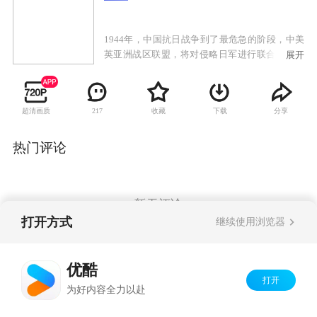
1944年，中国抗日战争到了最危急的阶段，中美
英亚洲战区联盟，将对侵略日军进行联合作战的
展开
绝地反击。美国飞虎队王牌飞行员卡恩上校身负
联合反击绝密作战计划任务，不料情报泄露，卡
恩上校的座机不幸被击落，为日军情报特工擒
超清画质
收藏
下载
分享
217
获，日军妄图从卡恩口中得到联合反击的绝密计
划，形势十万火急。飞虎队精英、国民党战士、
当地游击队接到命令一起协作营救卡恩。不同国
热门评论
籍，不同信仰的人为救卡恩走到了一起。然而同
伴离奇死亡，日军的围攻，突然出现的国民党军
官的妻子，谁是真正的间谍？由于卡恩身上藏着
破解日本生死存亡的特大机密，日本派出特工欲
暂无评论
将其带回仰光，而一个受雇于日本高层的杀手一
打开方式
继续使用浏览器
路尾随暗杀卡恩，能否成功？与此同时，关押在
监狱中的各路人马为救卡恩换取奖金走到了一
Copyright©
2026
优酷 youku.com
版权所有
起，越狱成功，未逃多远已为钱财起内讧。各色
优酷
京ICP备06050721号-1
人马齐聚云南，最后能否救出卡恩？
打开
为好内容全力以赴