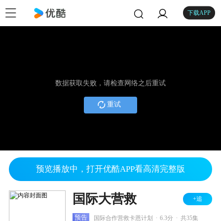
下载APP
数据获取失败，请检查网络之后重试
重试
预览播放中，打开优酷APP看高清完整版
国际大营救
+追
.
.
预告
国际合作营救卡恩计划
6.3分
共35集