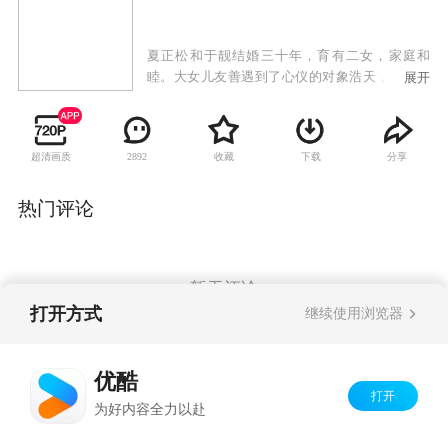
夏正松和于靓结婚三十年，育有二女，家庭和
睦。大女儿友善遇到了心仪的对象浩天，但对方
展开
已有青梅竹马的女友真真，正松坚决反对女儿介
入他人情感关系，而友善却希望有追求真爱的自
由，父女之间产生冲突。与此同时，小女儿天美
超清画质
收藏
下载
分享
2892
的爱情也遭遇到困境。身为父亲的正松一边抚慰
着受伤的天美，一边苦口婆心劝说友善悬崖勒
马，同时自己的婚姻也渐渐陷入危机。重重波折
热门评论
袭来，三个家庭不断遭受爱和亲情的考验。
暂无评论
打开方式
继续使用浏览器
Copyright©
2026
优酷 youku.com
版权所有
优酷
京ICP备06050721号-1
打开
为好内容全力以赴