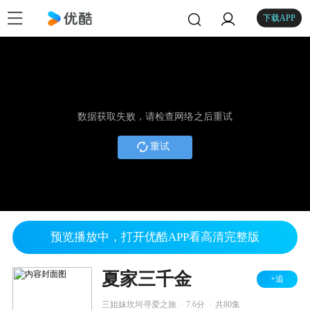
下载APP
数据获取失败，请检查网络之后重试
重试
预览播放中，打开优酷APP看高清完整版
夏家三千金
+追
.
.
三姐妹坎坷寻爱之旅
7.6分
共80集