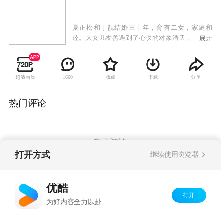
夏正松和于靓结婚三十年，育有二女，家庭和
睦。大女儿友善遇到了心仪的对象浩天，但对方
展开
已有青梅竹马的女友真真，正松坚决反对女儿介
入他人情感关系，而友善却希望有追求真爱的自
由，父女之间产生冲突。与此同时，小女儿天美
超清画质
收藏
下载
分享
1660
的爱情也遭遇到困境。身为父亲的正松一边抚慰
着受伤的天美，一边苦口婆心劝说友善悬崖勒
马，同时自己的婚姻也渐渐陷入危机。重重波折
热门评论
袭来，三个家庭不断遭受爱和亲情的考验。
暂无评论
打开方式
继续使用浏览器
Copyright©
2026
优酷 youku.com
版权所有
优酷
京ICP备06050721号-1
打开
为好内容全力以赴