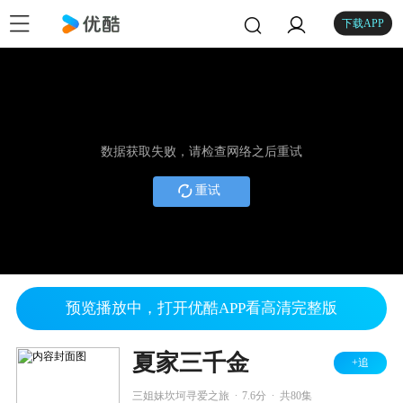
下载APP
数据获取失败，请检查网络之后重试
重试
预览播放中，打开优酷APP看高清完整版
夏家三千金
+追
.
.
三姐妹坎坷寻爱之旅
7.6分
共80集