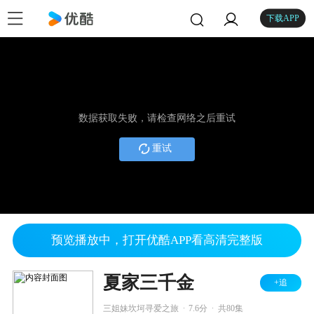
下载APP
数据获取失败，请检查网络之后重试
重试
预览播放中，打开优酷APP看高清完整版
夏家三千金
+追
.
.
三姐妹坎坷寻爱之旅
7.6分
共80集