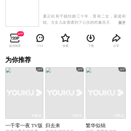
夏正松和于靓结婚三十年，育有二女，家庭和
睦。大女儿友善遇到了心仪的对象浩天，但对方
展开
已有青梅竹马的女友真真，正松坚决反对女儿介
入他人情感关系，而友善却希望有追求真爱的自
由，父女之间产生冲突。与此同时，小女儿天美
超清画质
收藏
下载
分享
2719
的爱情也遭遇到困境。身为父亲的正松一边抚慰
着受伤的天美，一边苦口婆心劝说友善悬崖勒
为你推荐
马，同时自己的婚姻也渐渐陷入危机。重重波折
袭来，三个家庭不断遭受爱和亲情的考验。
APP
APP
APP
49集全
50集全
38集全
一千零一夜 TV版
归去来
繁华似锦