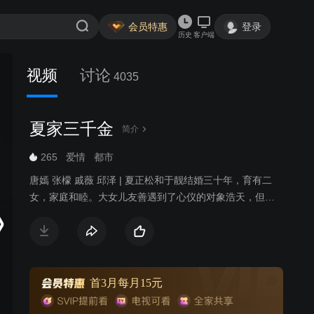
会员特惠
登录
历史
客户端
视频
讨论
4035
夏家三千金
简介
265
爱情
都市
唐嫣 张檬 戚薇 邱泽 | 夏正松和于靓结婚三十年，育有二
女，家庭和睦。大女儿友善遇到了心仪的对象浩天，但对
方已有青梅竹马的女友真真，正松坚决反对女儿介入他人
情感关系，而友善却希望有追求真爱的自由，父女之间产
生冲突。与此同时，小女儿天美的爱情也遭遇到困境。身
为父亲的正松一边抚慰着受伤的天美，一边苦口婆心劝说
友善悬崖勒马，同时自己的婚姻也渐渐陷入危机。重重波
首3月每月15元
折袭来，三个家庭不断遭受爱和亲情的考验。