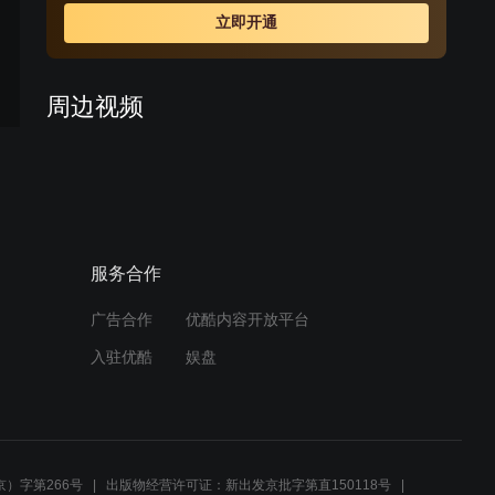
立即开通
周边视频
恶毒女人掐儿子大腿肉，还
将他抛弃在公园，只为了陷
害别人
01:46
服务合作
大婶得知千金秘密，谁料下
一秒就滚下悬崖，推人一幕
被心上人看见
广告合作
优酷内容开放平台
02:36
入驻优酷
娱盘
傅云深朱旧互相治愈，是彼
此黑暗猎洞里的一束光
01:31
）字第266号
出版物经营许可证：新出发京批字第直150118号