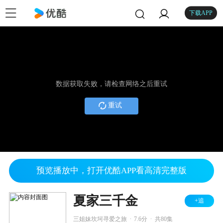
下载APP
数据获取失败，请检查网络之后重试
重试
预览播放中，打开优酷APP看高清完整版
夏家三千金
+追
.
.
三姐妹坎坷寻爱之旅
7.6分
共80集