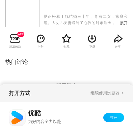
夏正松和于靓结婚三十年，育有二女，家庭和
睦。大女儿友善遇到了心仪的对象浩天，但对方
展开
已有青梅竹马的女友真真，正松坚决反对女儿介
入他人情感关系，而友善却希望有追求真爱的自
由，父女之间产生冲突。与此同时，小女儿天美
超清画质
收藏
下载
分享
4454
的爱情也遭遇到困境。身为父亲的正松一边抚慰
着受伤的天美，一边苦口婆心劝说友善悬崖勒
马，同时自己的婚姻也渐渐陷入危机。重重波折
热门评论
袭来，三个家庭不断遭受爱和亲情的考验。
暂无评论
打开方式
继续使用浏览器
Copyright©
2026
优酷 youku.com
版权所有
优酷
京ICP备06050721号-1
打开
为好内容全力以赴