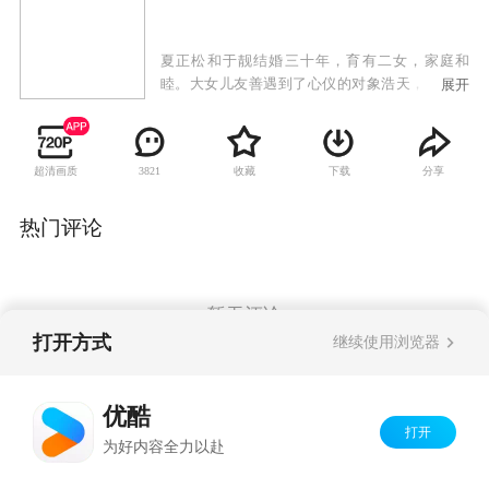
夏正松和于靓结婚三十年，育有二女，家庭和
睦。大女儿友善遇到了心仪的对象浩天，但对方
展开
已有青梅竹马的女友真真，正松坚决反对女儿介
入他人情感关系，而友善却希望有追求真爱的自
由，父女之间产生冲突。与此同时，小女儿天美
超清画质
收藏
下载
分享
3821
的爱情也遭遇到困境。身为父亲的正松一边抚慰
着受伤的天美，一边苦口婆心劝说友善悬崖勒
马，同时自己的婚姻也渐渐陷入危机。重重波折
热门评论
袭来，三个家庭不断遭受爱和亲情的考验。
暂无评论
打开方式
继续使用浏览器
Copyright©
2026
优酷 youku.com
版权所有
优酷
京ICP备06050721号-1
打开
为好内容全力以赴