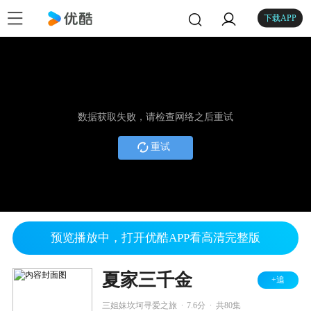
下载APP
数据获取失败，请检查网络之后重试
重试
预览播放中，打开优酷APP看高清完整版
夏家三千金
+追
.
.
三姐妹坎坷寻爱之旅
7.6分
共80集