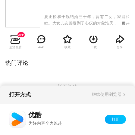
夏正松和于靓结婚三十年，育有二女，家庭和
睦。大女儿友善遇到了心仪的对象浩天，但对方
展开
已有青梅竹马的女友真真，正松坚决反对女儿介
入他人情感关系，而友善却希望有追求真爱的自
由，父女之间产生冲突。与此同时，小女儿天美
超清画质
收藏
下载
分享
4248
的爱情也遭遇到困境。身为父亲的正松一边抚慰
着受伤的天美，一边苦口婆心劝说友善悬崖勒
马，同时自己的婚姻也渐渐陷入危机。重重波折
热门评论
袭来，三个家庭不断遭受爱和亲情的考验。
暂无评论
打开方式
继续使用浏览器
Copyright©
2026
优酷 youku.com
版权所有
优酷
京ICP备06050721号-1
打开
为好内容全力以赴