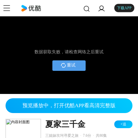
下载APP
数据获取失败，请检查网络之后重试
重试
预览播放中，打开优酷APP看高清完整版
夏家三千金
+追
.
.
三姐妹坎坷寻爱之旅
7.6分
共80集