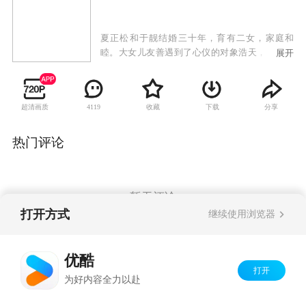
夏正松和于靓结婚三十年，育有二女，家庭和
睦。大女儿友善遇到了心仪的对象浩天，但对方
展开
已有青梅竹马的女友真真，正松坚决反对女儿介
入他人情感关系，而友善却希望有追求真爱的自
由，父女之间产生冲突。与此同时，小女儿天美
超清画质
收藏
下载
分享
4119
的爱情也遭遇到困境。身为父亲的正松一边抚慰
着受伤的天美，一边苦口婆心劝说友善悬崖勒
马，同时自己的婚姻也渐渐陷入危机。重重波折
热门评论
袭来，三个家庭不断遭受爱和亲情的考验。
暂无评论
打开方式
继续使用浏览器
Copyright©
2026
优酷 youku.com
版权所有
优酷
京ICP备06050721号-1
打开
为好内容全力以赴