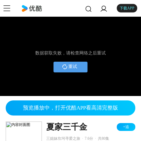
下载APP
数据获取失败，请检查网络之后重试
重试
预览播放中，打开优酷APP看高清完整版
夏家三千金
+追
.
.
三姐妹坎坷寻爱之旅
7.6分
共80集