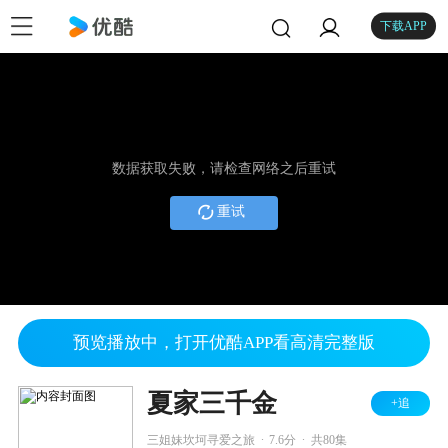
下载APP
数据获取失败，请检查网络之后重试
重试
预览播放中，打开优酷APP看高清完整版
夏家三千金
+追
.
.
三姐妹坎坷寻爱之旅
7.6分
共80集