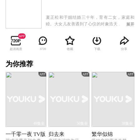
夏正松和于靓结婚三十年，育有二女，家庭和
睦。大女儿友善遇到了心仪的对象浩天，但对方
展开
已有青梅竹马的女友真真，正松坚决反对女儿介
入他人情感关系，而友善却希望有追求真爱的自
由，父女之间产生冲突。与此同时，小女儿天美
超清画质
收藏
下载
分享
3720
的爱情也遭遇到困境。身为父亲的正松一边抚慰
着受伤的天美，一边苦口婆心劝说友善悬崖勒
为你推荐
马，同时自己的婚姻也渐渐陷入危机。重重波折
袭来，三个家庭不断遭受爱和亲情的考验。
APP
APP
APP
49集全
50集全
38集全
一千零一夜 TV版
归去来
繁华似锦