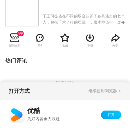
千王司徒省在不同的场合认识了各具能力的七个
人，包括千术了得的翟冠一，魔术师伍柏义，雀
展开
后何正花，MMA拳手丁权，负责接收情报的吴世
峰，老车手李亨以及千脸变身女郎苏丽芬。司徒
省将这七人招揽到自己旗下，组建了一支老千团
超清画质
收藏
下载
分享
359
队，刚组建不久的老千团队就接到了赌王霍骏升
的求助，一场通过千术找内鬼的行动就此拉开帷
幕。
热门评论
暂无评论
打开方式
继续使用浏览器
Copyright©
2026
优酷 youku.com
版权所有
优酷
京ICP备06050721号-1
打开
为好内容全力以赴