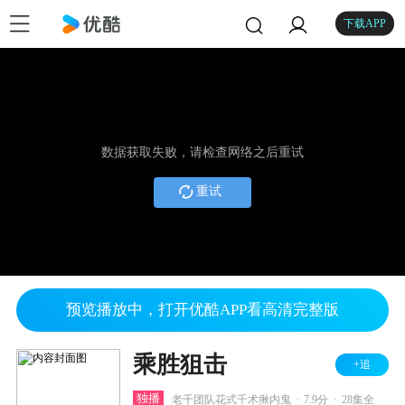
下载APP
数据获取失败，请检查网络之后重试
重试
预览播放中，打开优酷APP看高清完整版
乘胜狙击
+追
.
.
独播
老千团队花式千术揪内鬼
7.9分
28集全