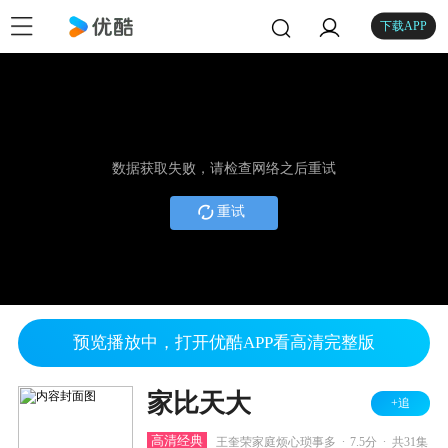
下载APP
数据获取失败，请检查网络之后重试
重试
预览播放中，打开优酷APP看高清完整版
家比天大
+追
.
.
高清经典
王奎荣家庭烦心琐事多
7.5分
共31集