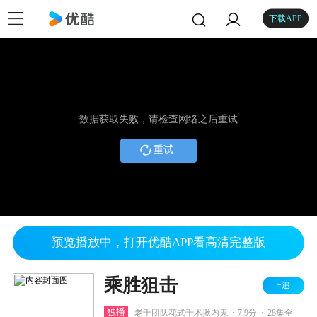
下载APP
数据获取失败，请检查网络之后重试
重试
预览播放中，打开优酷APP看高清完整版
乘胜狙击
+追
.
.
独播
老千团队花式千术揪内鬼
7.9分
28集全