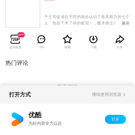
千王司徒省在不同的场合认识了各具能力的七个
人，包括千术了得的翟冠一，魔术师伍柏义，雀
展开
后何正花，MMA拳手丁权，负责接收情报的吴世
峰，老车手李亨以及千脸变身女郎苏丽芬。司徒
省将这七人招揽到自己旗下，组建了一支老千团
超清画质
收藏
下载
分享
780
队，刚组建不久的老千团队就接到了赌王霍骏升
的求助，一场通过千术找内鬼的行动就此拉开帷
幕。
热门评论
暂无评论
打开方式
继续使用浏览器
Copyright©
2026
优酷 youku.com
版权所有
优酷
京ICP备06050721号-1
打开
为好内容全力以赴