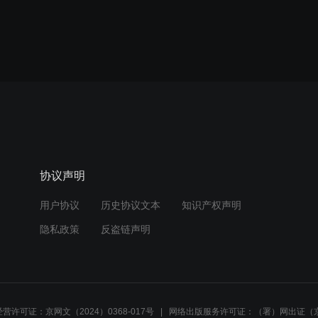
协议声明
用户协议
历史协议文本
知识产权声明
隐私政策
反盗链声明
营许可证：京网文（2024）0368-017号
网络出版服务许可证：（署）网出证（京