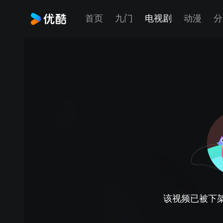
首页
九门
电视剧
动漫
分
该视频已被下