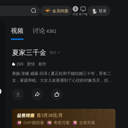
会员特惠
登录
历史
客户端
视频
讨论
4361
夏家三千金
简介
269
爱情
都市
唐嫣 张檬 戚薇 邱泽 | 夏正松和于靓结婚三十年，育有二
女，家庭和睦。大女儿友善遇到了心仪的对象浩天，但对
方已有青梅竹马的女友真真，正松坚决反对女儿介入他人
情感关系，而友善却希望有追求真爱的自由，父女之间产
生冲突。与此同时，小女儿天美的爱情也遭遇到困境。身
为父亲的正松一边抚慰着受伤的天美，一边苦口婆心劝说
友善悬崖勒马，同时自己的婚姻也渐渐陷入危机。重重波
首3月18元/月
折袭来，三个家庭不断遭受爱和亲情的考验。