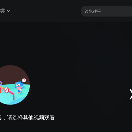
类
架，请选择其他视频观看