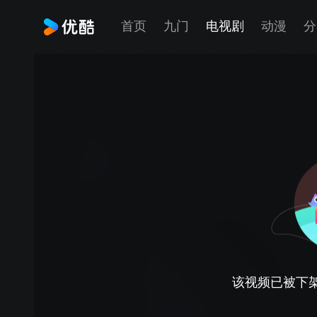
首页
九门
电视剧
动漫
分
该视频已被下