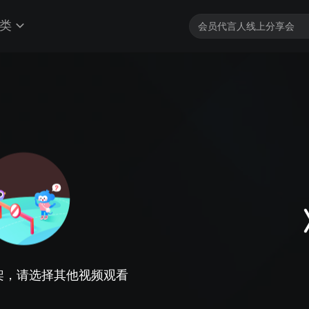
类
架，请选择其他视频观看