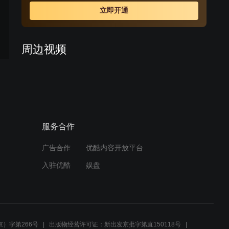
立即开通
周边视频
恶毒女人掐儿子大腿肉，还
将他抛弃在公园，只为了陷
害别人
01:46
服务合作
大婶得知千金秘密，谁料下
一秒就滚下悬崖，推人一幕
被心上人看见
广告合作
优酷内容开放平台
02:36
入驻优酷
娱盘
傅云深朱旧十分不舍，分隔
两地互相牵挂
01:04
）字第266号
出版物经营许可证：新出发京批字第直150118号