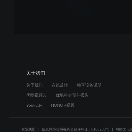
关于我们
关于我们
在线反馈
帧享设备说明
优酷视频云
优酷社会责任报告
Youku.tv
HONOR视频
营业执照
信息网络传播视听节目许可证：0108283号
网络文化经