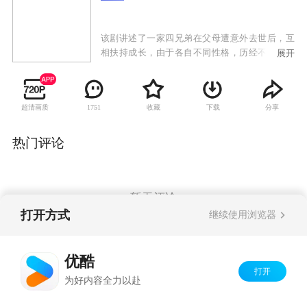
该剧讲述了一家四兄弟在父母遭意外去世后，互
相扶持成长，由于各自不同性格，历经不同成长
展开
道路中发生的事情。邓超首次出演兄弟题材电视
剧，演绎一个颇有性格的老二，在憨厚朴实胆小
的大哥眼里，他叛逆、给家人不断带来不安全因
超清画质
收藏
下载
分享
1751
素，但邓超饰演的老二实质却是骨子里有担当、
敢闯敢拼、做自己想做的事，对其他兄弟情谊深
切，对爱情执着的人。不同性格、不同的人生态
热门评论
度造就了不同的两兄弟，也让他们的命运各自经
受着痛苦与考验，众多冲突矛盾让俩兄弟好戏不
断，互相影响。
暂无评论
打开方式
继续使用浏览器
Copyright©
2026
优酷 youku.com
版权所有
优酷
京ICP备06050721号-1
打开
为好内容全力以赴