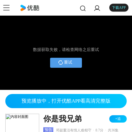
下载APP
数据获取失败，请检查网络之后重试
重试
预览播放中，打开优酷APP看高清完整版
你是我兄弟
+追
.
.
预告
邓超董洁有情人难相守
8.7分
共36集