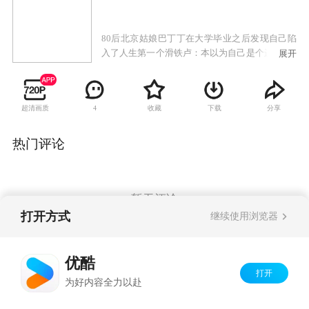
80后北京姑娘巴丁丁在大学毕业之后发现自己陷
入了人生第一个滑铁卢：本以为自己是个进入500
展开
强的料，其实是个连居委会都不待见的待业女青
年；一份从天而降的通知书却改变了这一切，本
以为会在陌生的东丽湖开始新生，却又遇到了一
超清画质
收藏
下载
分享
4
连串麻烦。那个看似精明强干的女魔头索菲娅似
乎总在掩饰着什么，还有个成天鬼鬼祟祟的室友
白琳折磨着自己，被自己自小视为天敌一张嘴就
热门评论
呛茬儿的表哥竟然成了自己同事，当然这些也都
不算什么了，最糟糕的，还要数那个被妈妈生拉
硬拽安排的相亲对象胡礼博士。尽管小8立誓与此
人老死不相往来，但命运的安排却总让俩人不期
暂无评论
而遇……
打开方式
继续使用浏览器
Copyright©
2026
优酷 youku.com
版权所有
优酷
京ICP备06050721号-1
打开
为好内容全力以赴