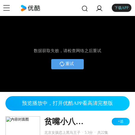
下载APP
数据获取失败，请检查网络之后重试
重试
预览播放中，打开优酷APP看高清完整版
贫嘴小八之东丽湖恋曲
+追
.
.
北京女孩恋上黑马王子
5.3分
共22集