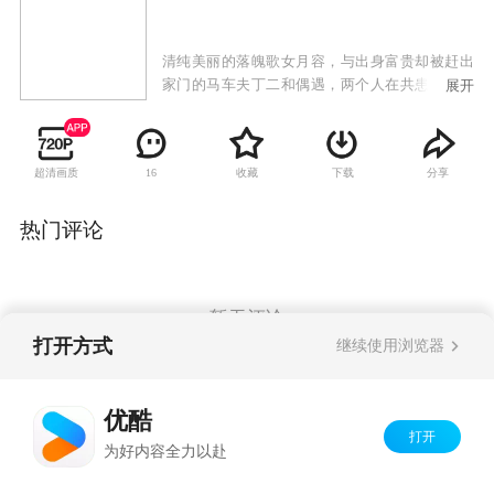
清纯美丽的落魄歌女月容，与出身富贵却被赶出
家门的马车夫丁二和偶遇，两个人在共患难中渐
展开
生情愫。月容拜师学艺后成了戏班子的红角，被
追捧的感觉让她一度迷失了自我，待她幡然醒
悟，已经物是人非。重新开始的月容在商人刘明
超清画质
收藏
下载
分享
16
德的指引下来到上海，寻求成为电影明星的梦
想。当事业正一步步走向巅峰的时候，她无意发
现刘明德借以发迹的原始资本竟是骗取了丁二和
热门评论
父亲留给丁二和的遗产……
暂无评论
打开方式
继续使用浏览器
Copyright©
2026
优酷 youku.com
版权所有
优酷
京ICP备06050721号-1
打开
为好内容全力以赴