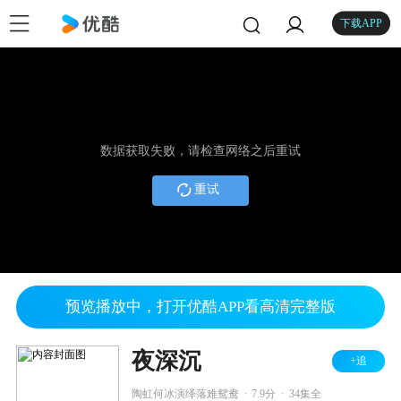
下载APP
数据获取失败，请检查网络之后重试
重试
预览播放中，打开优酷APP看高清完整版
夜深沉
+追
.
.
陶虹何冰演绎落难鸳鸯
7.9分
34集全