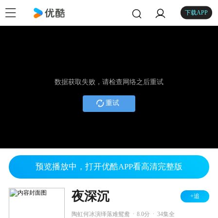
下载APP
数据获取失败，请检查网络之后重试
重试
预览播放中，打开优酷APP看高清完整版
夜深沉
+追
.
.
陶虹何冰演绎落难鸳鸯
8.0分
34集全