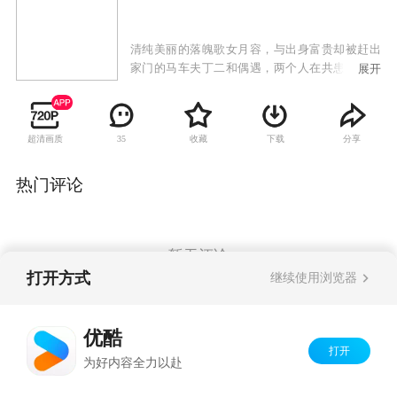
清纯美丽的落魄歌女月容，与出身富贵却被赶出
家门的马车夫丁二和偶遇，两个人在共患难中渐
展开
生情愫。月容拜师学艺后成了戏班子的红角，被
追捧的感觉让她一度迷失了自我，待她幡然醒
悟，已经物是人非。重新开始的月容在商人刘明
超清画质
收藏
下载
分享
35
德的指引下来到上海，寻求成为电影明星的梦
想。当事业正一步步走向巅峰的时候，她无意发
现刘明德借以发迹的原始资本竟是骗取了丁二和
热门评论
父亲留给丁二和的遗产……
暂无评论
打开方式
继续使用浏览器
Copyright©
2026
优酷 youku.com
版权所有
优酷
京ICP备06050721号-1
打开
为好内容全力以赴