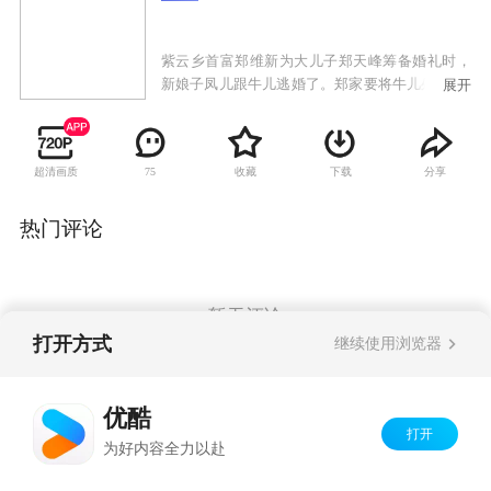
紫云乡首富郑维新为大儿子郑天峰筹备婚礼时，
新娘子凤儿跟牛儿逃婚了。郑家要将牛儿处以“点
展开
天灯”的极刑。凤儿拼死一搏保护牛儿，郑天峰为
了保全凤儿性命放过了他俩，并开始了报复。困
境中牛儿毅然决然参加了红军。凤儿怀孕了，郑
超清画质
收藏
下载
分享
75
天峰宣告孩子是自己的。他用这种方式逼凤儿回
到自己身边，郑维新杀死了牛儿的父母。将凤儿
嫁给了花子憨。郑天峰又偷走了凤儿刚生下不久
热门评论
的孩子花儿，立誓要将这个孩子培养成自己复仇
的机器。多年后，已成为将军的牛儿回到家乡。
凤儿祈求花儿认父亲，遭到花儿的拒绝。争执
中，花子憨掉下悬崖，死在了凤儿的怀里，病入
暂无评论
膏肓的凤儿得知牛儿去世的消息，决定葬在牛儿
打开方式
继续使用浏览器
的身边，永远守着他。牛儿去世三个月后，凤儿
也离开了人世。郑秀云不顾众人的反对，将牛儿
Copyright©
2026
优酷 youku.com
版权所有
与凤儿合葬在一起。一对经历了多重磨难的爱
优酷
京ICP备06050721号-1
人，终于永远厮守。
打开
为好内容全力以赴