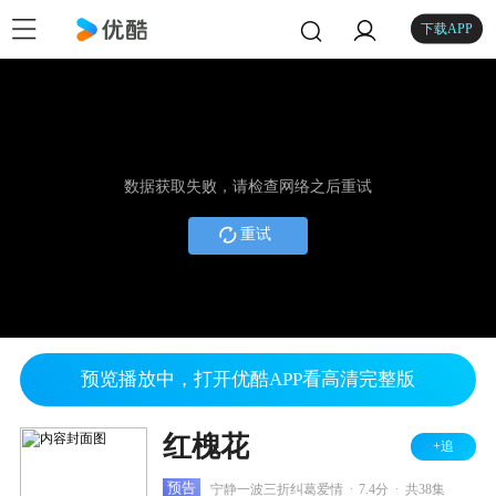
下载APP
数据获取失败，请检查网络之后重试
重试
预览播放中，打开优酷APP看高清完整版
红槐花
+追
.
.
预告
宁静一波三折纠葛爱情
7.4分
共38集