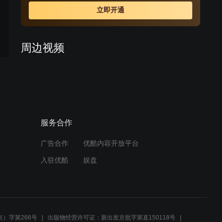
也各自经历着悲欢离合的人生。越战爆发，家豪前去寻找
立即开通
凤萍，一去未返，就这样让小蝶等了二十年。 二十年
后，丽花皇宫昔日的辉煌不再即将被拆除，再次登台的小
蝶为其做最后的慈善演出，一切布置如同往昔，而早已物
周边视频
是人非。这时，家豪却回来了。阔别二十年之久，已到中
年的二人能否破镜重圆？
这部电视剧，每一集都可以
拿来下饭
02:11
服务合作
这部剧是万绮雯的颜值巅
峰，至今看也是很漂亮
广告合作
优酷内容开放平台
01:44
入驻优酷
娱盘
春天：歌星长满脸的痘，对
手嘲笑她毁容，歌星蒙上面
纱成异域绝色
05:10
）字第266号
出版物经营许可证：新出发京批字第直150118号