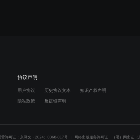
协议声明
用户协议
历史协议文本
知识产权声明
隐私政策
反盗链声明
营许可证：京网文（2024）0368-017号
网络出版服务许可证：（署）网出证（京