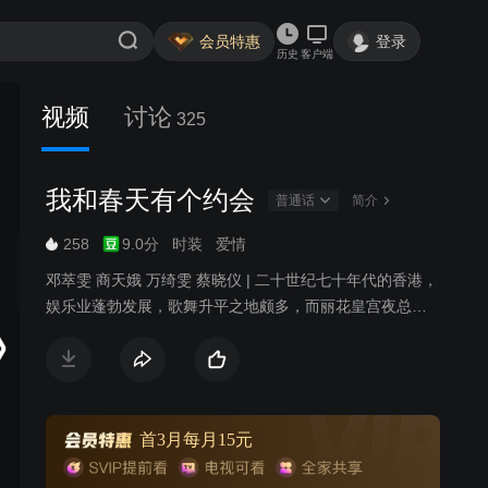
会员特惠
登录
历史
客户端
视频
讨论
325
我和春天有个约会
普通话
简介
258
9.0分
时装
爱情
邓萃雯 商天娥 万绮雯 蔡晓仪 | 二十世纪七十年代的香港，
娱乐业蓬勃发展，歌舞升平之地颇多，而丽花皇宫夜总会
就是其中的代表之一。迫于生计，爱好唱歌的姚小蝶来到
了丽花皇宫。在这里，小蝶结识了性格各异的众人，有令
人怜爱的蓝凤萍、性格傲慢的洪莲茜、有热情的金露露。
小蝶在这里因机遇得到赏识，成为了丽花的当家花旦；而
在感情生活上，她遇到了让她一生难忘的沈家豪。而二人
首3月每月15元
也因误会相识，又因彼此吸引而相恋。凤萍、露露和莲茜