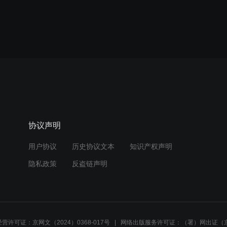
协议声明
用户协议
历史协议文本
知识产权声明
隐私政策
反盗链声明
营许可证：京网文（2024）0368-017号
网络出版服务许可证：（署）网出证（京