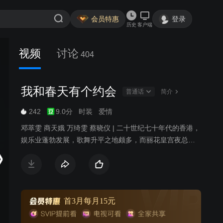
会员特惠
登录
历史
客户端
视频
讨论
404
我和春天有个约会
普通话
简介
242
9.0分
时装
爱情
邓萃雯 商天娥 万绮雯 蔡晓仪 | 二十世纪七十年代的香港，
娱乐业蓬勃发展，歌舞升平之地颇多，而丽花皇宫夜总会
就是其中的代表之一。迫于生计，爱好唱歌的姚小蝶来到
了丽花皇宫。在这里，小蝶结识了性格各异的众人，有令
人怜爱的蓝凤萍、性格傲慢的洪莲茜、有热情的金露露。
小蝶在这里因机遇得到赏识，成为了丽花的当家花旦；而
在感情生活上，她遇到了让她一生难忘的沈家豪。而二人
首3月每月15元
也因误会相识，又因彼此吸引而相恋。凤萍、露露和莲茜