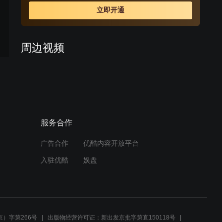
也各自经历着悲欢离合的人生。越战爆发，家豪前去寻找
立即开通
凤萍，一去未返，就这样让小蝶等了二十年。 二十年
后，丽花皇宫昔日的辉煌不再即将被拆除，再次登台的小
蝶为其做最后的慈善演出，一切布置如同往昔，而早已物
周边视频
是人非。这时，家豪却回来了。阔别二十年之久，已到中
年的二人能否破镜重圆？
这部电视剧，每一集都可以
拿来下饭
02:11
服务合作
这部剧是万绮雯的颜值巅
峰，至今看也是很漂亮
广告合作
优酷内容开放平台
01:44
入驻优酷
娱盘
春天：歌星长满脸的痘，对
手嘲笑她毁容，歌星蒙上面
纱成异域绝色
05:10
）字第266号
出版物经营许可证：新出发京批字第直150118号