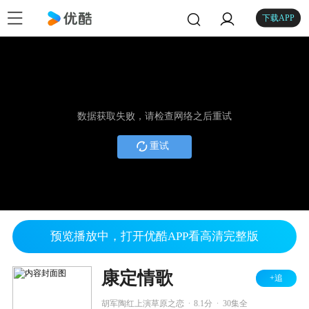
下载APP
数据获取失败，请检查网络之后重试
重试
预览播放中，打开优酷APP看高清完整版
康定情歌
+追
.
.
胡军陶红上演草原之恋
8.1分
30集全