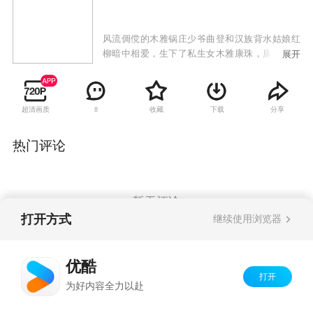
风流倜傥的木雅锅庄少爷曲登和汉族背水姑娘红
柳暗中相爱，生下了私生女木雅康珠，康珠身上
展开
既有木雅家族的高贵血统，又继承了汉族母亲的
美貌和善良，既有康巴人的野性和多情，又有汉
族女人的温柔妩媚；既有牧羊女的豪放，又有贵
超清画质
收藏
下载
分享
8
族小姐的矜持。当年，这件事在声名显赫的木雅
府引起轩然大波。为了家族的名誉，木雅府上的
老夫人暗中把康珠托付给了从汉地来的银匠李银
热门评论
山。康珠在李银山的抚养下渐渐长大，木雅锅庄
的老爷去世了，锅庄联盟准备让少爷曲登继承金
甲会首的职位。然而跟木雅家素有深仇的德吉，
打听到了私生女康珠的下落，打算利用这件事向
暂无评论
曲登发难。曲登得知了德吉的阴谋，便叫管家尼
打开方式
继续使用浏览器
麦安排李银匠带着康珠仓皇逃出康定。
Copyright©
2026
优酷 youku.com
版权所有
优酷
京ICP备06050721号-1
打开
为好内容全力以赴