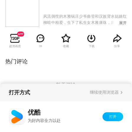
风流倜傥的木雅锅庄少爷曲登和汉族背水姑娘红
柳暗中相爱，生下了私生女木雅康珠，康珠身上
展开
既有木雅家族的高贵血统，又继承了汉族母亲的
美貌和善良，既有康巴人的野性和多情，又有汉
族女人的温柔妩媚；既有牧羊女的豪放，又有贵
超清画质
收藏
下载
分享
39
族小姐的矜持。当年，这件事在声名显赫的木雅
府引起轩然大波。为了家族的名誉，木雅府上的
老夫人暗中把康珠托付给了从汉地来的银匠李银
热门评论
山。康珠在李银山的抚养下渐渐长大，木雅锅庄
的老爷去世了，锅庄联盟准备让少爷曲登继承金
甲会首的职位。然而跟木雅家素有深仇的德吉，
打听到了私生女康珠的下落，打算利用这件事向
暂无评论
曲登发难。曲登得知了德吉的阴谋，便叫管家尼
打开方式
继续使用浏览器
麦安排李银匠带着康珠仓皇逃出康定。
Copyright©
2026
优酷 youku.com
版权所有
优酷
京ICP备06050721号-1
打开
为好内容全力以赴