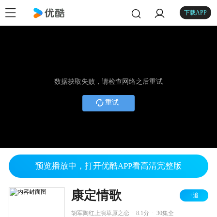
下载APP
数据获取失败，请检查网络之后重试
重试
预览播放中，打开优酷APP看高清完整版
康定情歌
+追
.
.
胡军陶红上演草原之恋
8.1分
30集全