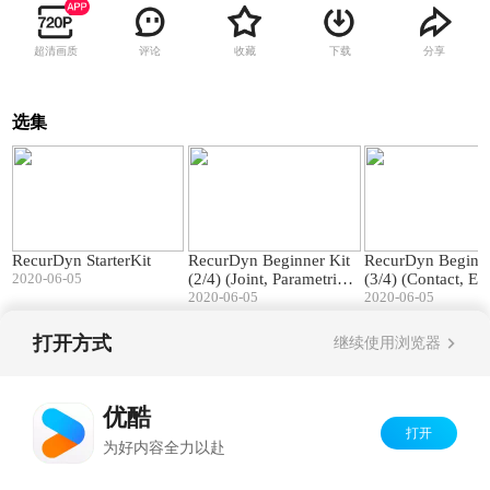
超清画质
评论
收藏
下载
分享
选集
66:22
19:38
RecurDyn StarterKit
RecurDyn Beginner Kit
RecurDyn Beginne
2020-06-05
(2/4) (Joint, Parametric V
(3/4) (Contact, Ex
alue/Point, Subsystem, F
2020-06-05
n)
2020-06-05
orce)
打开方式
继续使用浏览器
Copyright©
2026
优酷 youku.com
版权所有
京ICP备06050721号-1
优酷
打开
为好内容全力以赴