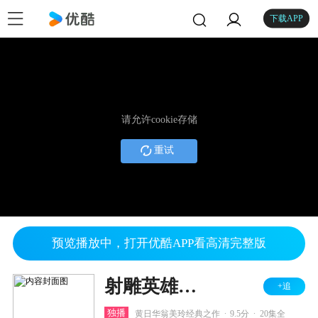
下载APP
请允许cookie存储
重试
预览播放中，打开优酷APP看高清完整版
射雕英雄传之华山论剑
+追
.
.
独播
黄日华翁美玲经典之作
9.5分
20集全