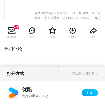
郭靖随黄蓉故国万里之行，临山川湖海，亲中原
风物，受文化熏陶，进而遍识天下武林高人。他
展开
拜北丐为师，与老顽童结义，听东邪销魂蚀骨的
箫声，见南帝救死扶伤的功夫，又无数次与西毒
拼死搏击，使得郭靖的武功、心志、人品都不断
超清画质
收藏
下载
分享
1930
与时俱进。后又夺《武穆遗书》，率大军西征，
谨记母亲教诲，上华山论剑，最终成为一个为国
为民、悲天悯人的侠之大者。
热门评论
暂无评论
打开方式
继续使用浏览器
Copyright©
2026
优酷 youku.com
版权所有
优酷
京ICP备06050721号-1
打开
为好内容全力以赴