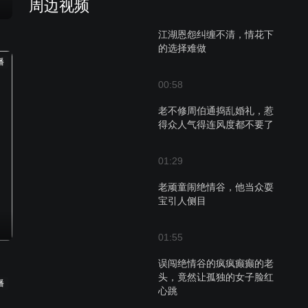
周边视频
江湖恩怨纠缠不清，情花下
的选择难做
播
00:58
老不修周伯通捣乱婚礼，惹
得众人气得连风度都不要了
01:29
老顽童闹绝情谷，他当众耍
宝引人侧目
01:55
误闯绝情谷的疯疯癫癫的老
头，竟然让孤独的女子脸红
播
心跳