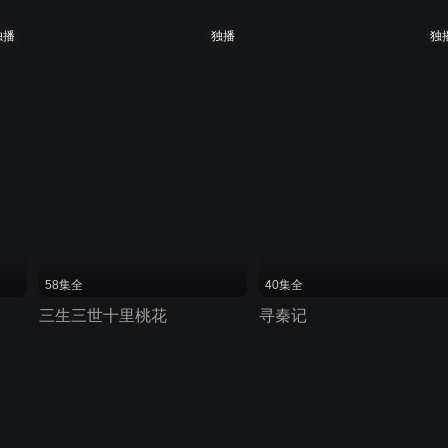
独播
独播
独
58集全
40集全
三生三世十里桃花
寻秦记