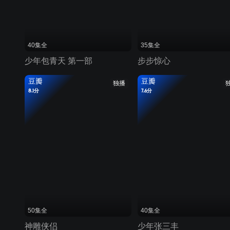
40集全
35集全
少年包青天 第一部
步步惊心
豆瓣
豆瓣
独播
8.1分
7.6分
50集全
40集全
神雕侠侣
少年张三丰