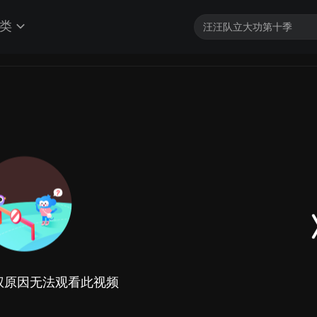
类
权原因无法观看此视频