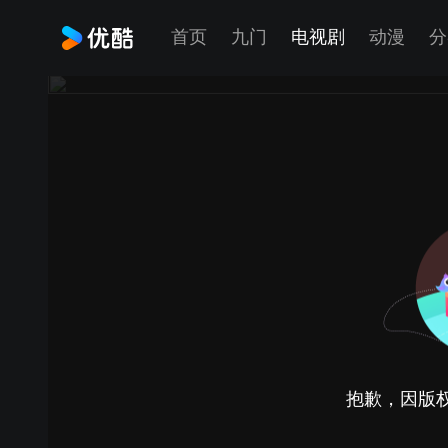
首页
九门
电视剧
动漫
分
抱歉，因版