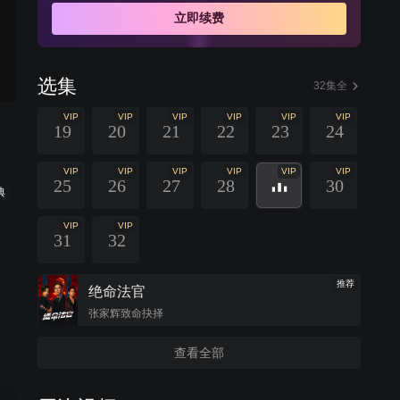
立即续费
选集
32集全
VIP
VIP
VIP
VIP
VIP
VIP
19
20
21
22
23
24
VIP
VIP
VIP
VIP
VIP
VIP
25
26
27
28
30
典
VIP
VIP
31
32
推荐
绝命法官
张家辉致命抉择
查看全部