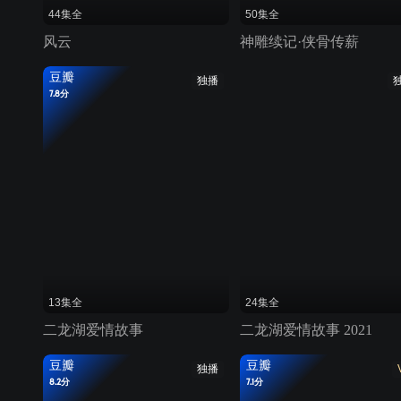
44集全
50集全
风云
神雕续记·侠骨传薪
豆瓣
独播
7.8分
13集全
24集全
二龙湖爱情故事
二龙湖爱情故事 2021
豆瓣
豆瓣
独播
8.2分
7.1分