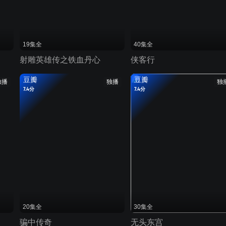
19集全
40集全
射雕英雄传之铁血丹心
侠客行
豆瓣
豆瓣
独播
独播
独
7.4分
7.4分
20集全
30集全
骗中传奇
无头东宫