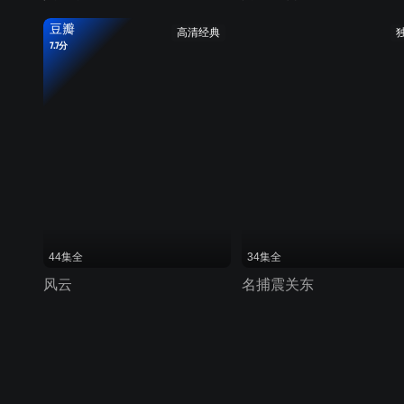
豆瓣
高清经典
7.7分
44集全
34集全
风云
名捕震关东