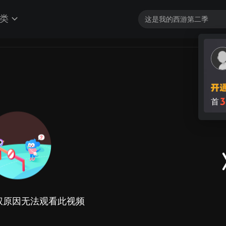
类
权原因无法观看此视频