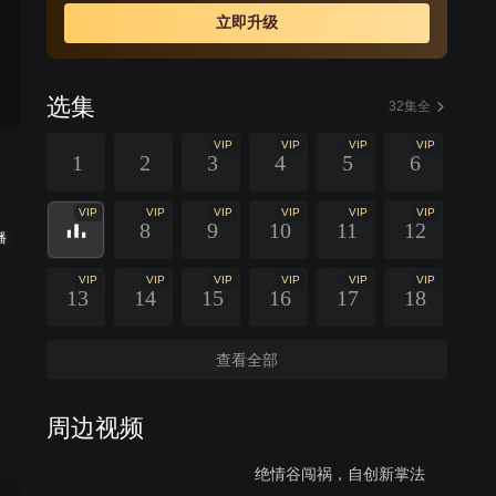
立即升级
选集
32集全
VIP
VIP
VIP
VIP
1
2
3
4
5
6
VIP
VIP
VIP
VIP
VIP
VIP
8
9
10
11
12
播
VIP
VIP
VIP
VIP
VIP
VIP
13
14
15
16
17
18
查看全部
周边视频
绝情谷闯祸，自创新掌法