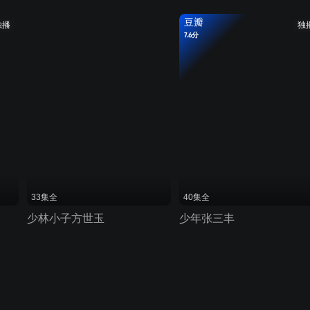
豆瓣
独播
独
7.6分
33集全
40集全
少林小子方世玉
少年张三丰