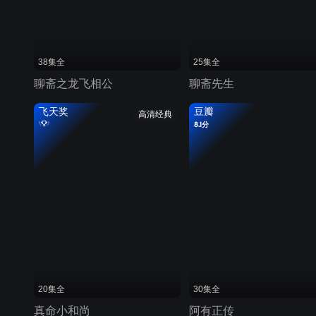
38集全
25集全
聊斋之龙飞相公
聊斋先生
飞天奖
豆瓣
高清经典
8.1分
20集全
30集全
真命小和尚
阿有正传