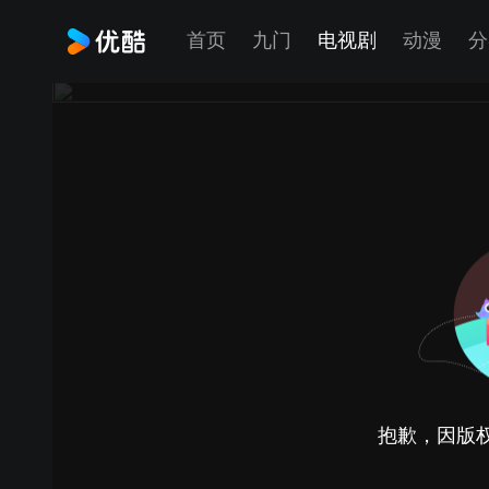
首页
九门
电视剧
动漫
分
抱歉，因版