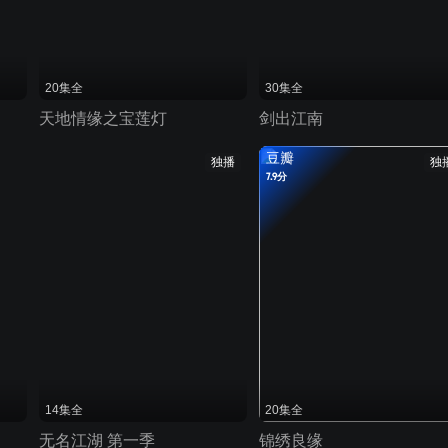
20集全
30集全
天地情缘之宝莲灯
剑出江南
豆瓣
独播
独
7.9分
14集全
20集全
无名江湖 第一季
锦绣良缘