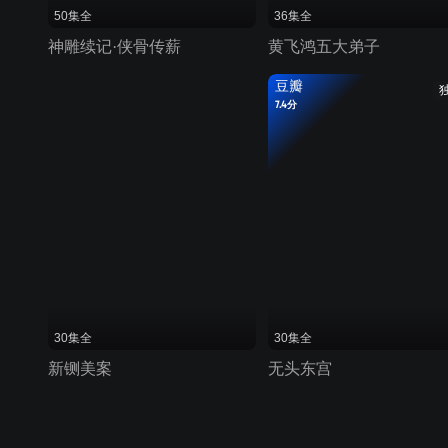
50集全
36集全
神雕续记·侠骨传薪
黄飞鸿五大弟子
豆瓣
7.4分
30集全
30集全
新铡美案
无头东宫