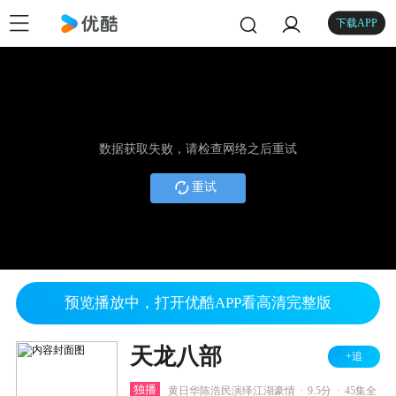
下载APP
数据获取失败，请检查网络之后重试
重试
预览播放中，打开优酷APP看高清完整版
天龙八部
+追
.
.
独播
黄日华陈浩民演绎江湖豪情
9.5分
45集全