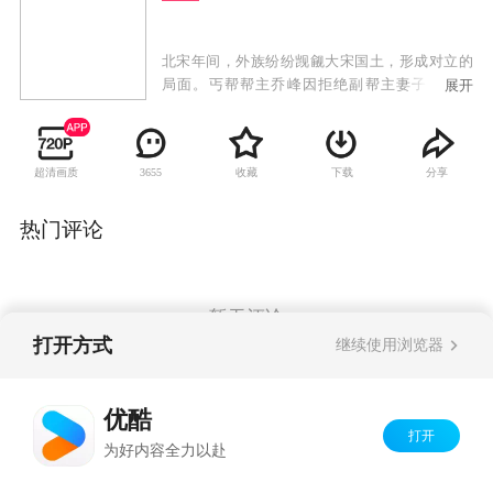
北宋年间，外族纷纷觊觎大宋国土，形成对立的
局面。丐帮帮主乔峰因拒绝副帮主妻子康敏之
展开
爱，遭其报复被指为契丹人后裔，而受尽中原武
林人士唾弃。乔峰四处追查身世，期间认识了大
理世子段誉及虚竹和尚，并结拜为兄弟。乔峰追
超清画质
收藏
下载
分享
3655
寻身世时屡遭奸人所害，含冤莫白，更错杀红颜
知己阿朱，后为救阿朱之妹阿紫寻医至大辽，辗
转成为大辽南院大王，但与中原关系则更趋恶
热门评论
劣。段誉为人豁达开朗，对貌若天仙的王语嫣一
见倾心，可惜王语嫣只钟情其表哥慕容复，令三
人陷入一段苦恋。虚竹天性纯良，宅心仁厚，深
得高人指点，武功高强，后被选为西夏驸马。乔
暂无评论
峰、段誉和虚竹在汉胡相争的时势下，竟在异域
打开方式
继续使用浏览器
拥有举足轻重的地位，究竟三人会如何了断江湖
及感情上的恩恩怨怨？
Copyright©
2026
优酷 youku.com
版权所有
优酷
京ICP备06050721号-1
打开
为好内容全力以赴