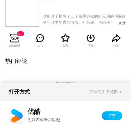
这部片子描写了三个白手起家的好兄弟的创业故
事和其中的恩怨情仇。叶荣添、马志强和许文彪
展开
是三个一起长大的好兄弟。许文彪是一名建筑设
计师，马志强在银行工作，而叶荣添则出来创
业。叶荣添开始看好日本电子宠物，于是投资了
超清画质
收藏
下载
分享
3046
几十万去生产电子宠物。然而电子宠物的流行很
快过去了，叶荣添的首次创意失败了。随后，叶
荣添投资房地产，他资金短缺，全靠身边的所有
热门评论
人在支持他。许文彪当起免费的楼盘设计师，伙
计颖欣对叶荣添芳心暗许，亦一直无怨无悔的帮
助他跑市场，买最便宜的装饰材料，解决工人的
牢骚；马志强则帮助他与银行周旋。这群年轻人
暂无评论
正以自己的双手去闯出一片天。
打开方式
继续使用浏览器
Copyright©
2026
优酷 youku.com
版权所有
优酷
京ICP备06050721号-1
打开
为好内容全力以赴