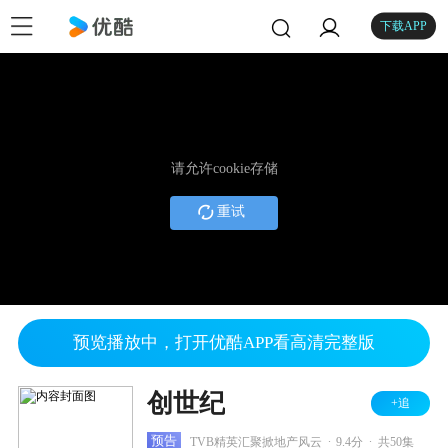
下载APP
请允许cookie存储
重试
预览播放中，打开优酷APP看高清完整版
创世纪
+追
.
.
预告
TVB精英汇聚掀地产风云
9.4分
共50集