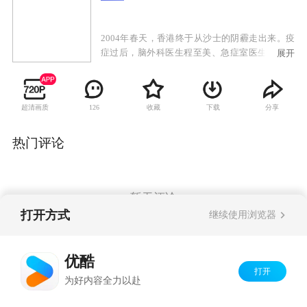
2004年春天，香港终于从沙士的阴霾走出来。疫
症过后，脑外科医生程至美、急症室医生黎国柱
展开
等医护人员的明天会否明媚一片？远方传来前女
友的死讯，程至美情绪崩溃，法医岑雅晴陪伴左
右。黎国柱结束了与江新月的恋情后，卷入与骨
超清画质
收藏
下载
分享
126
科医生叶淘及见习医生曾淑淇的三角恋。饱受沙
士后遗症影响的心脏科医生林敏智跌进人生低
谷，幸得叶淘一直鼓励。妇产科医生万安生与急
热门评论
症室医生向众仁排除万难结为夫妇。
暂无评论
打开方式
继续使用浏览器
Copyright©
2026
优酷 youku.com
版权所有
优酷
京ICP备06050721号-1
打开
为好内容全力以赴