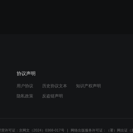
协议声明
用户协议
历史协议文本
知识产权声明
隐私政策
反盗链声明
营许可证：京网文（2024）0368-017号
网络出版服务许可证：（署）网出证（京