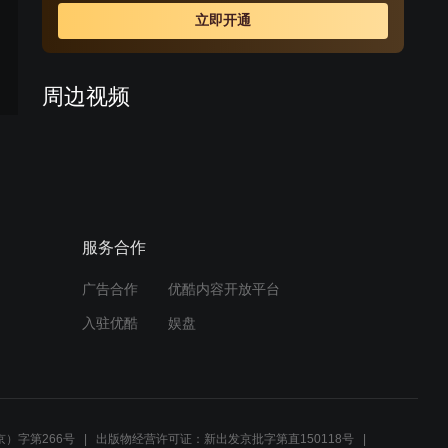
境。老大救下试图自杀的梅好，认乐乐为干儿子，并收梅
立即开通
好为徒，教她做足疗。三人就此相依为命，在东北小城过
着平静的生活。此时居住在北京的兄弟姐妹们为了给过世
多年的父母迁坟一起回到东北老家，傅家老二吉安派自己
周边视频
公司吉安集团的行政总监辛雯提前回老家安排行程。老大
在二手手机市场被骗，买下小偷偷来得手机，而这部手机
这一刻，长兄如父在他身上
正是辛雯的。傅家兄妹在老屋团聚时警察前来调查手机一
具象化了
事，老二吉安觉得很没有面子，一怒之下炒了辛雯。
03:00
服务合作
影视：老光棍在路上捡了个
孩子，当他得知孩子的身世
后瞬间吓傻了
广告合作
优酷内容开放平台
01:21
入驻优酷
娱盘
单亲妈妈走投无路，彪哥救
人险些丧命！
01:28
）字第266号
出版物经营许可证：新出发京批字第直150118号