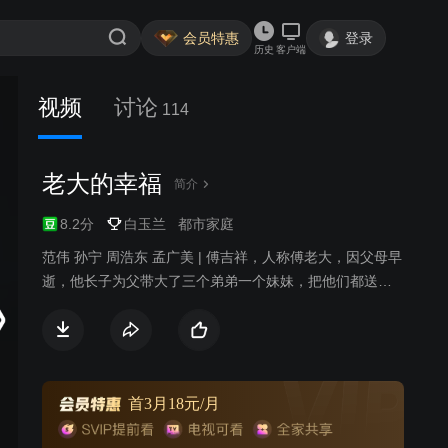
会员特惠
登录
历史
客户端
视频
讨论
114
老大的幸福
简介
8.2分
白玉兰
都市家庭
范伟 孙宁 周浩东 孟广美 | 傅吉祥，人称傅老大，因父母早
逝，他长子为父带大了三个弟弟一个妹妹，把他们都送进
北京的大学。当弟妹们长大成人、事业有成后，他也错过
了人生的辉煌时期：因没有生育能力而婚姻失败，失业下
岗后成为一名足疗师。但他却有足够的乐观精神去面对一
切，仍怀有自己的事业和生活理想——成为一名按摩师和
父亲。他阴差阳错与孤独症儿童乐乐相识，一见如故。乐
首3月18元/月
乐的母亲梅好遭到丈夫抛弃，独自抚养乐乐，生活陷入困