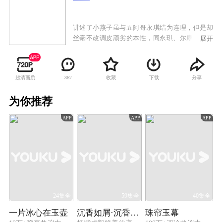
讲述了小燕子虽与五阿哥永琪结为连理，但是却
丝毫不改调皮顽劣的本性，同永琪、尔康、紫薇
展开
又惹出不少乱子，更时不时假传圣旨安排晴儿和
箫剑见面。在此过程中，小燕子渐渐弄清了自己
的身世，由此对永琪和一向亲近的皇阿玛产生了
超清画质
收藏
下载
分享
867
矛盾复杂的感情。皇太后担心永琪的子嗣问题，
遂将大家闺秀知画送到永琪身边，也使得小燕子
为你推荐
和永琪之间产生了更大的裂痕。不久，边疆发生
战乱，尔康随军南下，他和紫薇也面临着生离死
APP
APP
APP
别的考验。
24集全
59集全
40集全
一片冰心在玉壶
沉香如屑·沉香重华
珠帘玉幕