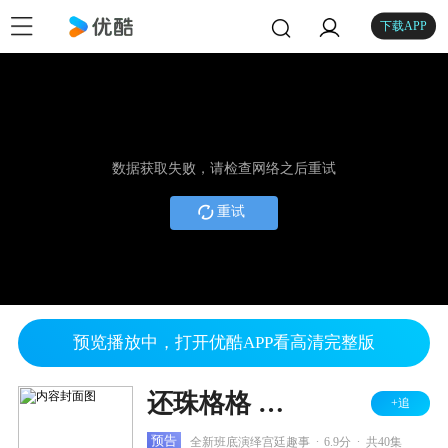
下载APP
数据获取失败，请检查网络之后重试
重试
预览播放中，打开优酷APP看高清完整版
还珠格格 第三部
+追
.
.
预告
全新班底演绎宫廷趣事
6.9分
共40集