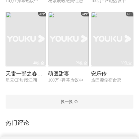
10万+弹幕热议中
杨紫成毅绝美仙恋
100万+评论热议中
APP
APP
APP
40集全
28集全
39集全
天雷一部之春花秋月
萌医甜妻
安乐传
星云CP甜闯江湖
100万+弹幕热议中
热巴龚俊宿命恋
换一换
热门评论