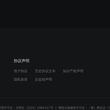
协议声明
用户协议
历史协议文本
知识产权声明
隐私政策
反盗链声明
营许可证：京网文（2024）0368-017号
网络出版服务许可证：（署）网出证（京