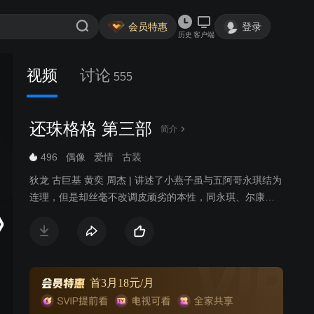
会员特惠
登录
历史
客户端
视频
讨论
555
还珠格格 第三部
简介
496
偶像
爱情
古装
狄龙 古巨基 黄奕 周杰 | 讲述了小燕子虽与五阿哥永琪结为
连理，但是却丝毫不改调皮顽劣的本性，同永琪、尔康、
紫薇又惹出不少乱子，更时不时假传圣旨安排晴儿和箫剑
见面。在此过程中，小燕子渐渐弄清了自己的身世，由此
对永琪和一向亲近的皇阿玛产生了矛盾复杂的感情。皇太
后担心永琪的子嗣问题，遂将大家闺秀知画送到永琪身
边，也使得小燕子和永琪之间产生了更大的裂痕。不久，
首3月18元/月
边疆发生战乱，尔康随军南下，他和紫薇也面临着生离死