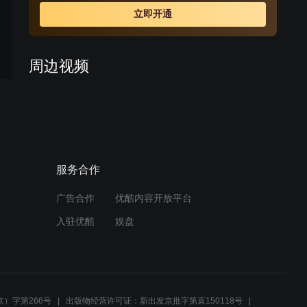
别的考验。
立即开通
周边视频
小燕子终于怀孕，紫薇抢先
定下娃娃亲，结果女儿比小
燕子还皮
02:36
服务合作
尔康染上了白面，失去理智
暴打紫薇，等清醒尔康悔得
想剐自己
广告合作
优酷内容开放平台
02:16
入驻优酷
娱盘
异族公主要抢回尔康，可一
见到紫薇的真人，公主知道
自己输了
03:38
）字第266号
出版物经营许可证：新出发京批字第直150118号