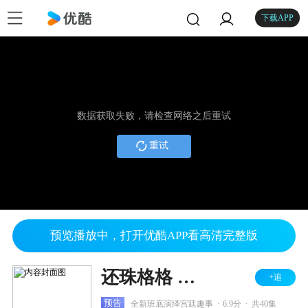
下载APP
数据获取失败，请检查网络之后重试
重试
预览播放中，打开优酷APP看高清完整版
还珠格格 第三部
+追
.
.
预告
全新班底演绎宫廷趣事
6.9分
共40集