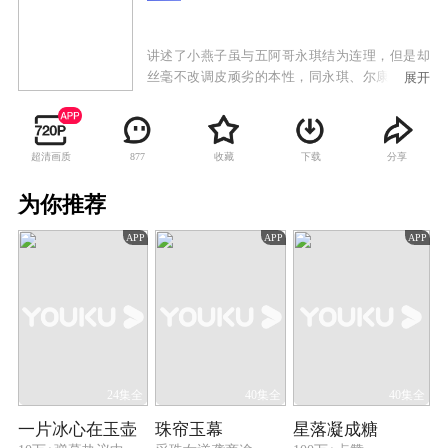
讲述了小燕子虽与五阿哥永琪结为连理，但是却
丝毫不改调皮顽劣的本性，同永琪、尔康、紫薇
展开
又惹出不少乱子，更时不时假传圣旨安排晴儿和
箫剑见面。在此过程中，小燕子渐渐弄清了自己
的身世，由此对永琪和一向亲近的皇阿玛产生了
超清画质
收藏
下载
分享
877
矛盾复杂的感情。皇太后担心永琪的子嗣问题，
遂将大家闺秀知画送到永琪身边，也使得小燕子
为你推荐
和永琪之间产生了更大的裂痕。不久，边疆发生
战乱，尔康随军南下，他和紫薇也面临着生离死
APP
APP
APP
别的考验。
24集全
40集全
40集全
一片冰心在玉壶
珠帘玉幕
星落凝成糖