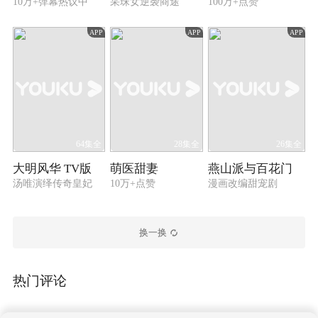
10万+弹幕热议中
采珠女逆袭商途
100万+点赞
APP
APP
APP
64集全
28集全
26集全
大明风华 TV版
萌医甜妻
燕山派与百花门
汤唯演绎传奇皇妃
10万+点赞
漫画改编甜宠剧
换一换
热门评论