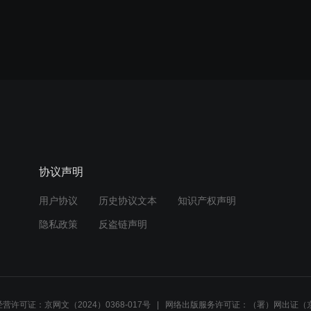
协议声明
用户协议
历史协议文本
知识产权声明
隐私政策
反盗链声明
营许可证：京网文（2024）0368-017号
网络出版服务许可证：（署）网出证（京