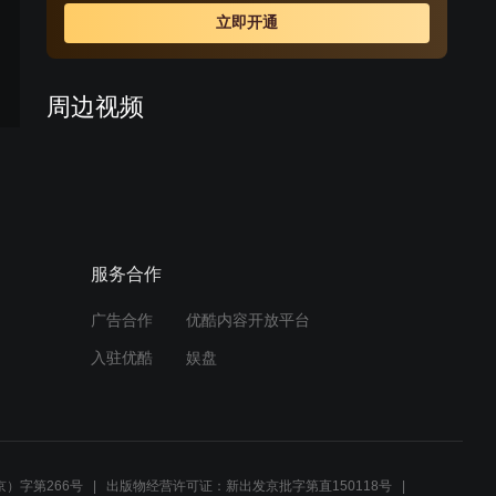
别的考验。
立即开通
周边视频
小燕子终于怀孕，紫薇抢先
定下娃娃亲，结果女儿比小
燕子还皮
02:36
服务合作
尔康染上了白面，失去理智
暴打紫薇，等清醒尔康悔得
想剐自己
广告合作
优酷内容开放平台
02:16
入驻优酷
娱盘
异族公主要抢回尔康，可一
见到紫薇的真人，公主知道
自己输了
03:38
）字第266号
出版物经营许可证：新出发京批字第直150118号