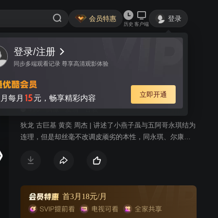
会员特惠
登录
历史
客户端
登录/注册
视频
讨论
731
同步多端观看记录 尊享高清观影体验
还珠格格 第三部
简介
立即开通
15
月每月
元，畅享精彩内容
490
偶像
爱情
古装
狄龙 古巨基 黄奕 周杰 | 讲述了小燕子虽与五阿哥永琪结为
连理，但是却丝毫不改调皮顽劣的本性，同永琪、尔康、
紫薇又惹出不少乱子，更时不时假传圣旨安排晴儿和箫剑
见面。在此过程中，小燕子渐渐弄清了自己的身世，由此
对永琪和一向亲近的皇阿玛产生了矛盾复杂的感情。皇太
后担心永琪的子嗣问题，遂将大家闺秀知画送到永琪身
边，也使得小燕子和永琪之间产生了更大的裂痕。不久，
首3月18元/月
边疆发生战乱，尔康随军南下，他和紫薇也面临着生离死