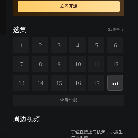
而她也在这样的日子中慢慢改变。小鹿对丁健暗生情愫，
立即开通
而丁健也渐渐为小鹿的单纯打动。丁健爱上了小鹿，然而
他却意外了解到，小鹿年幼时曾做过心脏移植手术，她短
暂的生命不久就将走到终点。
选集
22集全
1
2
3
4
5
6
7
8
9
10
11
12
13
14
15
16
17
查看全部
周边视频
丁健直接上门认亲，小鹿生