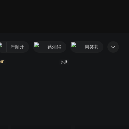
严顺开
蔡灿得
周笑莉
VIP
独播