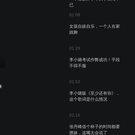
已
01:08
女孩自娱自乐，一个人在家
跳舞
01:29
李小璐考试作弊成功！手段
不得不服
01:53
播
李小璐版《至少还有你》，
这个歌词是什么情况
02:16
张丹峰借个杯子的时间都要
撩妹，这嘴太会说了