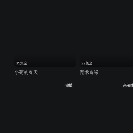
35集全
22集全
小菊的春天
魔术奇缘
独播
高清