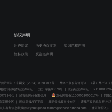
协议声明
用户协议
历史协议文本
知识产权声明
隐私政策
反盗链声明
营许可证：京网文（2024）0368-017号
网络出版服务许可证：（署）网出证（京
电视节目制作经营许可证：（京）字第00670号
食品经营许可证：JY1110812297
50721号-1
经营性网站备案信息
京公网安备11000002000017号
网络1
息举报专区
网络举报APP下载
暴恐音视频举报专区
违规不良信息举报:电话40081
人有害信息举报邮箱:youkujubao-minors@service.alibaba.com
廉正举报入口