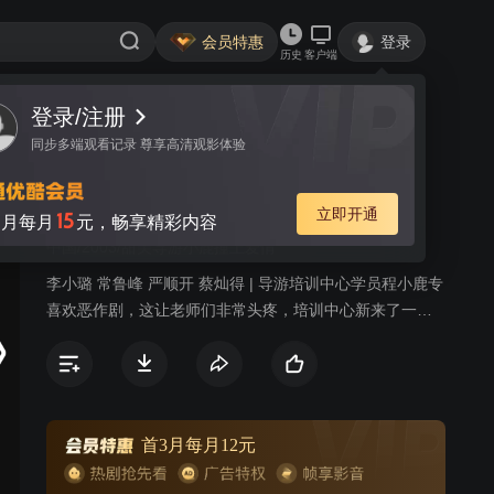
会员特惠
登录
历史
客户端
登录/注册
视频
讨论
11
同步多端观看记录 尊享高清观影体验
我的淘气天使
简介
立即开通
15
月每月
元，畅享精彩内容
中国/2003/甜美导游小鹿撞上爱情
李小璐 常鲁峰 严顺开 蔡灿得 | 导游培训中心学员程小鹿专
喜欢恶作剧，这让老师们非常头疼，培训中心新来了一位
老师丁健，他潇洒英俊，还透着几分神秘，他处处与小鹿
作对，让小鹿恨的牙痒。培训结束后小鹿应聘进了旅行
社，而对手的一家旅行社也把丁健挖去，小鹿没想到同她
作对的老师又成了竞争对手，小鹿带团出游，不时闹出很
多笑话，惹了不少麻烦，还总在最关键的时候心狂跳、莫
首3月每月12元
名其妙晕倒。她对自己渐渐失去了信心，觉得度日如年，