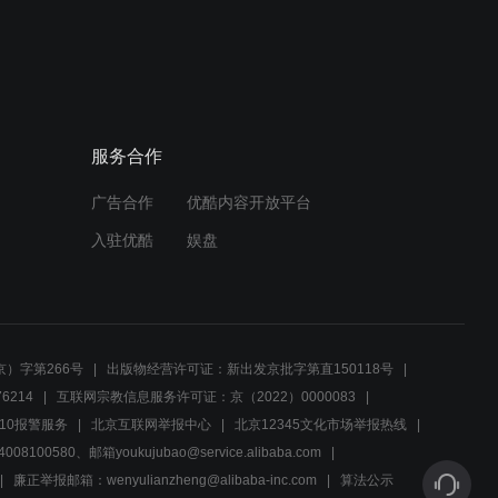
03:29
李小璐：我给你说话你不要
骂我，男子：我怎么舍得会
骂你呢！
服务合作
01:40
广告合作
优酷内容开放平台
李小璐上学时就称老师“野兽
教官”，这女子年轻的时候都
入驻优酷
娱盘
这么任性
02:01
李小璐被众多男子送蛋糕，
看到这纯情的小模样真是震
）字第266号
出版物经营许可证：新出发京批字第直150118号
撼！
6214
互联网宗教信息服务许可证：京（2022）0000083
02:01
10报警服务
北京互联网举报中心
北京12345文化市场举报热线
00580、邮箱youkujubao@service.alibaba.com
小夫妻刚结婚，女友太主
动，男子：别闹，等我上去
廉正举报邮箱：wenyulianzheng@alibaba-inc.com
算法公示