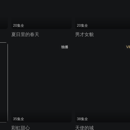
20集全
20集全
夏日里的春天
男才女貌
独播
VI
35集全
38集全
彩虹甜心
天使的城