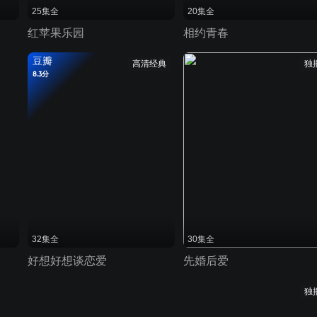
25集全
20集全
红苹果乐园
相约青春
豆瓣
高清经典
独
8.3分
32集全
30集全
好想好想谈恋爱
先婚后爱
独