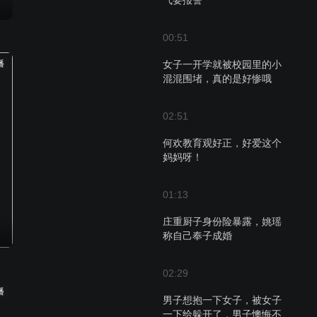
气要报警
00:51
播
女子一开学就被校园里的小
混混围堵，真的是好惨哦
02:51
何欢教育观好正，好爱这个
妈妈呀！
01:13
庄重厨子身份险暴露，姚瑶
称自己奉子成婚
02:29
播
男子想抱一下女子，被女子
一下给躲开了，男子懊悔不