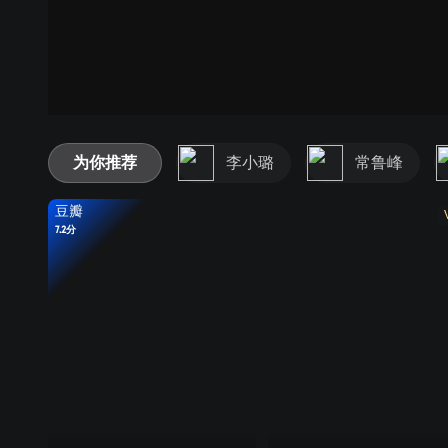
为你推荐
李小璐
常鲁峰
豆瓣
7.2分