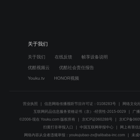
关于我们
关于我们
在线反馈
帧享设备说明
优酷视频云
优酷社会责任报告
Youku.tv
HONOR视频
营业执照
信息网络传播视听节目许可证：0108283号
网络文化经
互联网药品信息服务资格证书（京）-经营性-2015-0029
广播
©2006-现在 Youku.com 版权所有
京ICP证060288号
京ICP备060
扫黄打非举报入口
中国互联网举报中心
网上有害信
网络内容从业者违规举报：youkujubao-zx@alibaba-inc.com
未成年