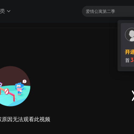
类
3
首
权原因无法观看此视频