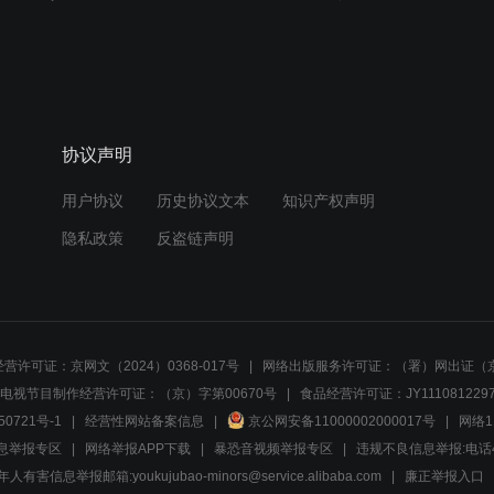
协议声明
用户协议
历史协议文本
知识产权声明
隐私政策
反盗链声明
营许可证：京网文（2024）0368-017号
网络出版服务许可证：（署）网出证（京
电视节目制作经营许可证：（京）字第00670号
食品经营许可证：JY1110812297
50721号-1
经营性网站备案信息
京公网安备11000002000017号
网络1
息举报专区
网络举报APP下载
暴恐音视频举报专区
违规不良信息举报:电话40081
人有害信息举报邮箱:youkujubao-minors@service.alibaba.com
廉正举报入口