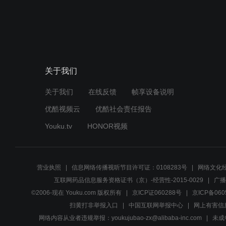
关于我们
关于我们
在线反馈
帧享设备说明
优酷视频云
优酷社会责任报告
Youku.tv
HONOR视频
营业执照
信息网络传播视听节目许可证：0108283号
网络文化经
互联网药品信息服务资格证书（京）-经营性-2015-0029
广播
©2006-现在 Youku.com 版权所有
京ICP证060288号
京ICP备060
扫黄打非举报入口
中国互联网举报中心
网上有害信
网络内容从业者违规举报：youkujubao-zx@alibaba-inc.com
未成年