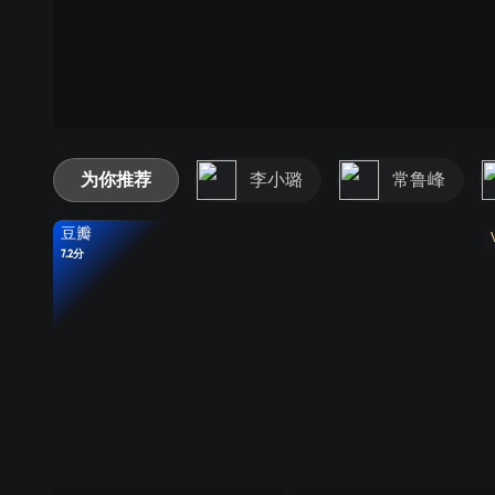
为你推荐
李小璐
常鲁峰
豆瓣
7.2分