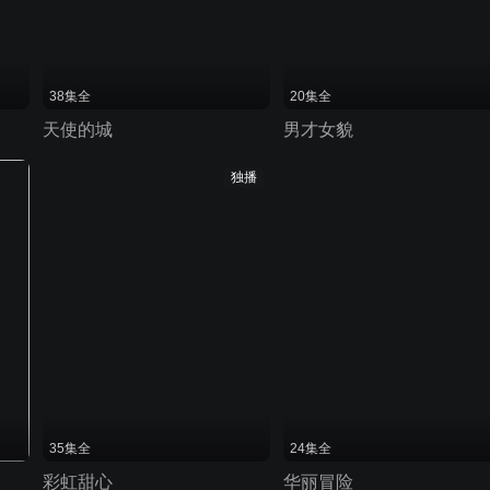
38集全
20集全
天使的城
男才女貌
独播
35集全
24集全
彩虹甜心
华丽冒险