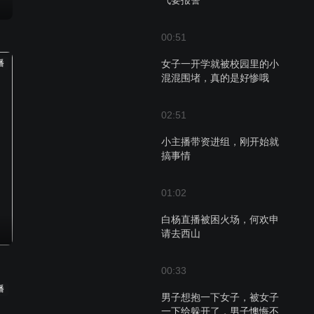
气要报警
00:51
播
女子一开学就被校园里的小
混混围堵，真的是好惨哦
02:51
小主播带资进组，刚开始就
搞事情
01:02
白杨直播被困火场，何欢申
请去西山
00:33
播
男子想抱一下女子，被女子
一下给躲开了，男子懊悔不