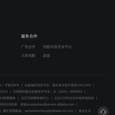
03:29
李小璐：我给你说话你不要
骂我，男子：我怎么舍得会
骂你呢！
服务合作
01:40
广告合作
优酷内容开放平台
李小璐上学时就称老师“野兽
教官”，这女子年轻的时候都
入驻优酷
娱盘
这么任性
02:01
李小璐被众多男子送蛋糕，
看到这纯情的小模样真是震
）字第266号
出版物经营许可证：新出发京批字第直150118号
撼！
6214
互联网宗教信息服务许可证：京（2022）0000083
02:01
10报警服务
北京互联网举报中心
北京12345文化市场举报热线
00580、邮箱youkujubao@service.alibaba.com
小夫妻刚结婚，女友太主
动，男子：别闹，等我上去
廉正举报邮箱：wenyulianzheng@alibaba-inc.com
算法公示