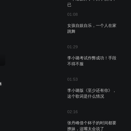
已
01:08
女孩自娱自乐，一个人在家
跳舞
01:29
李小璐考试作弊成功！手段
不得不服
01:53
播
李小璐版《至少还有你》，
这个歌词是什么情况
02:16
张丹峰借个杯子的时间都要
撩妹，这嘴太会说了