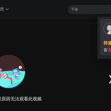
类
3
首
权原因无法观看此视频