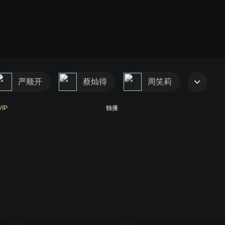
严顺开
蔡灿得
周笑莉
VIP
独播