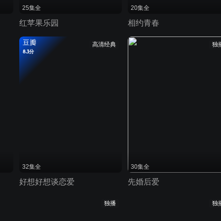
25集全
20集全
红苹果乐园
相约青春
豆瓣
高清经典
独
8.3分
32集全
30集全
好想好想谈恋爱
先婚后爱
独播
独