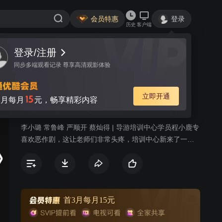
会员特惠
登录
历史
客户端
登录/注册
视频
讨论
21
同步多端观看记录 尊享高清观影体验
我的淘气天使
简介
立即开通
15
月每月
元，畅享精彩内容
中国/2003/甜美导游小鹿撞上爱情
李小璐 常鲁峰 严顺开 蔡灿得 | 导游培训中心学员程小鹿专
喜欢恶作剧，这让老师们非常头疼，培训中心新来了一位
老师丁健，他潇洒英俊，还透着几分神秘，他处处与小鹿
作对，让小鹿恨的牙痒。培训结束后小鹿应聘进了旅行
社，而对手的一家旅行社也把丁健挖去，小鹿没想到同她
作对的老师又成了竞争对手，小鹿带团出游，不时闹出很
多笑话，惹了不少麻烦，还总在最关键的时候心狂跳、莫
首3月每月15元
名其妙晕倒。她对自己渐渐失去了信心，觉得度日如年，