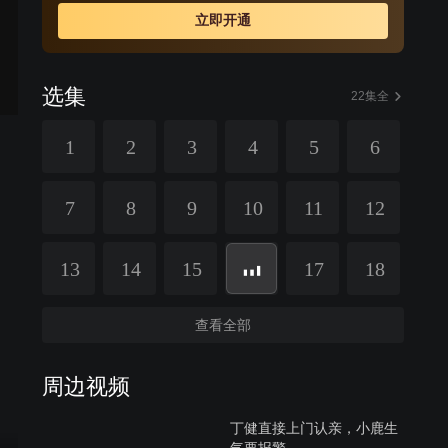
而她也在这样的日子中慢慢改变。小鹿对丁健暗生情愫，
立即开通
而丁健也渐渐为小鹿的单纯打动。丁健爱上了小鹿，然而
他却意外了解到，小鹿年幼时曾做过心脏移植手术，她短
暂的生命不久就将走到终点。
选集
22集全
1
2
3
4
5
6
7
8
9
10
11
12
13
14
15
17
18
查看全部
周边视频
丁健直接上门认亲，小鹿生