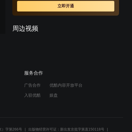
立即开通
周边视频
老厨师传授家常菜绝技，学
徒一夜苦练成大师傅
00:33
服务合作
陈头儿强调心灵美，母亲帮
忙筹集布票救灾
广告合作
优酷内容开放平台
03:03
入驻优酷
娱盘
家庭沙发大战，女子坚持要
人民大会堂同款
01:06
）字第266号
出版物经营许可证：新出发京批字第直150118号