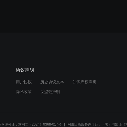
协议声明
用户协议
历史协议文本
知识产权声明
隐私政策
反盗链声明
营许可证：京网文（2024）0368-017号
网络出版服务许可证：（署）网出证（京