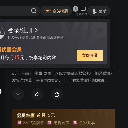
会员特惠
登录
历史
客户端
登录/注册
视频
讨论
8
同步多端观看记录 尊享高清观影体验
家事无理
简介
立即开通
15
月每月
元，畅享精彩内容
中国/2007/纠葛半生放手无爱婚姻
彭玉 王丽云 牛飘 剧雪 | 欧瑶丈夫偷渡被举报，旧爱重逢引
发复杂纠葛，夫妻为女隐忍十年，假象背后暗潮汹涌…
首月15元