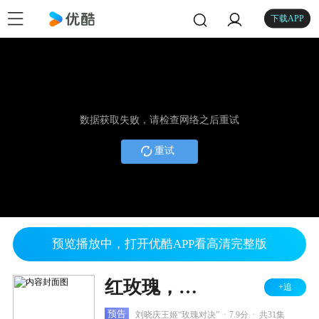
下载APP
数据获取失败，请检查网络之后重试
重试
预览播放中，打开优酷APP看高清完整版
红玫瑰，黑玫瑰
+追
.
.
预告
刘晓庆王姬“玫瑰对决”
7.9分
共31集