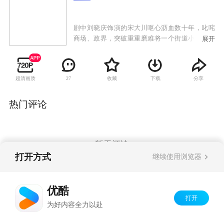
剧中刘晓庆饰演的宋大川呕心沥血数十年，叱咤
商场、政界，突破重重磨难将一个街道小厂发展
展开
成为临江市明星企业，为企业的生存发展不惜牺
牲个人关系、友谊甚至私人情感，最终却被自己
最信任的得力助手出卖，自己也触犯法律入狱。
超清画质
收藏
下载
分享
27
剧情与现实生活经历的惊人吻合让刘晓庆本人唏
嘘不已，也引起了媒体的极大兴趣。而王姬在剧
中饰演的王北斗是大学法律教授，也是一位坚守
热门评论
职业操守、富有正义感和社会责任心的知名律
师，同时还是一位开明、细心、体贴的母亲。她
坚持自己的职业操守和道德理念，不向任何人妥
协退让。两大影后在剧中既是闺中蜜友，又是共
暂无评论
同拥有一个女儿的生母、养母关系，俩人演起对
打开方式
继续使用浏览器
手戏来如高手过招。
Copyright©
2026
优酷 youku.com
版权所有
优酷
京ICP备06050721号-1
打开
为好内容全力以赴